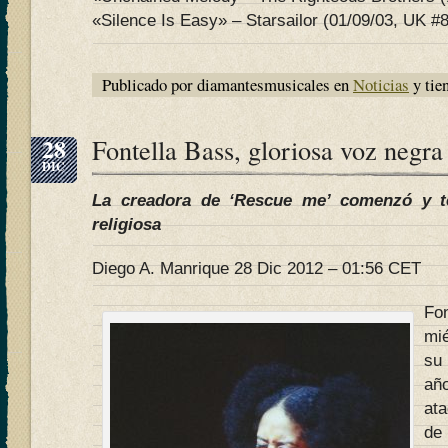
«Silence Is Easy» – Starsailor (01/09/03, UK #8
Publicado por diamantesmusicales en
Noticias
y tie
28
Fontella Bass, gloriosa voz negra
DIC
La creadora de ‘Rescue me’ comenzó y t
religiosa
Diego A. Manrique 28 Dic 2012 – 01:56 CET
Fo
mi
su
añ
ata
de