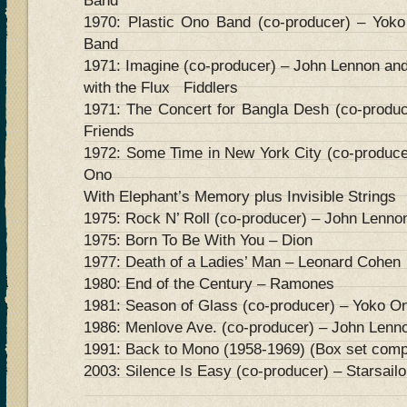
Band
1970: Plastic Ono Band (co-producer) – Yok
Band
1971: Imagine (co-producer) – John Lennon an
with the Flux Fiddlers
1971: The Concert for Bangla Desh (co-produ
Friends
1972: Some Time in New York City (co-produc
Ono
With Elephant’s Memory plus Invisible Strings
1975: Rock N’ Roll (co-producer) – John Lenno
1975: Born To Be With You – Dion
1977: Death of a Ladies’ Man – Leonard Cohen
1980: End of the Century – Ramones
1981: Season of Glass (co-producer) – Yoko O
1986: Menlove Ave. (co-producer) – John Lenn
1991: Back to Mono (1958-1969) (Box set compil
2003: Silence Is Easy (co-producer) – Starsailo