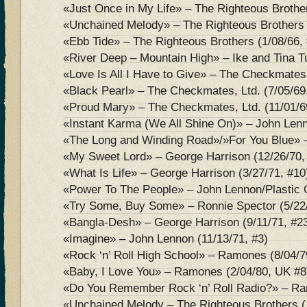
«Just Once in My Life» – The Righteous Brother
«Unchained Melody» – The Righteous Brothers 
«Ebb Tide» – The Righteous Brothers (1/08/66, 
«River Deep – Mountain High» – Ike and Tina T
«Love Is All I Have to Give» – The Checkmates,
«Black Pearl» – The Checkmates, Ltd. (7/05/69
«Proud Mary» – The Checkmates, Ltd. (11/01/6
«Instant Karma (We All Shine On)» – John Lenn
«The Long and Winding Road»/»For You Blue» –
«My Sweet Lord» – George Harrison (12/26/70,
«What Is Life» – George Harrison (3/27/71, #10
«Power To The People» – John Lennon/Plastic 
«Try Some, Buy Some» – Ronnie Spector (5/22/
«Bangla-Desh» – George Harrison (9/11/71, #2
«Imagine» – John Lennon (11/13/71, #3)
«Rock ‘n’ Roll High School» – Ramones (8/04/7
«Baby, I Love You» – Ramones (2/04/80, UK #8
«Do You Remember Rock ‘n’ Roll Radio?» – Ra
«Unchained Melody – The Righteous Brothers (