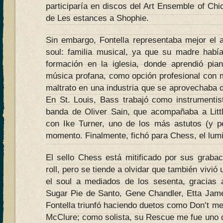
participaría en discos del Art Ensemble of Ch
de Les estances a Shophie.
Sin embargo, Fontella representaba mejor el a
soul: familia musical, ya que su madre habí
formación en la iglesia, donde aprendió pia
música profana, como opción profesional con 
maltrato en una industria que se aprovechaba d
En St. Louis, Bass trabajó como instrumentist
banda de Oliver Sain, que acompañaba a Litt
con Ike Turner, uno de los más astutos (y pe
momento. Finalmente, fichó para Chess, el lum
El sello Chess está mitificado por sus graba
roll, pero se tiende a olvidar que también vivió
el soul a mediados de los sesenta, gracias a
Sugar Pie de Santo, Gene Chandler, Etta James
Fontella triunfó haciendo duetos como Don’t m
McClure; como solista, su Rescue me fue uno 