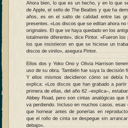
Ahora bien, lo que es un hecho, y en lo que s
de Apple, el sello de The Beatles y que ha dem
años, es en el salto de calidad entre las gr
presentes. «Los discos que se editan ahora no 
originales. El que se haya quedado en los antig
totalmente diferente», dice Pintor. «Fueron lo
los que insistieron en que se hiciese un trab
discos de vinilo», asegura Pintor.
Ellos dos y Yoko Ono y Olivia Harrison tienen
uso de su obra. También fue suya la decisión fi
Y ellos mismos decidieron cómo se debía ha
explica: «Los discos que han grabado a partir d
primera de ellas, del año 62 –explica–, estab
Abbey Road, pero son cintas analógicas que 
va perdiendo. Incluso en muchos casos, esas c
que hornear antes de ponerlas en reproducto
que el rollo de cinta se despegue sin arranca
debajo».