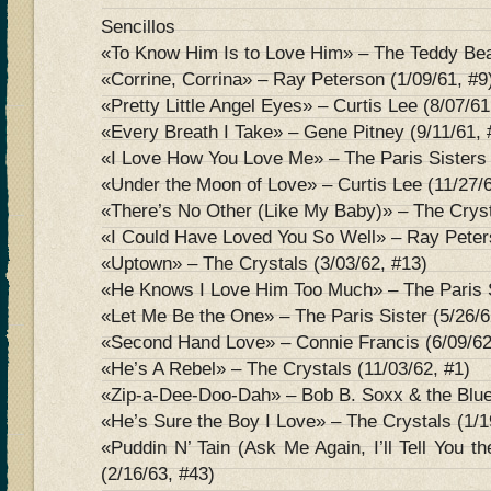
Sencillos
«To Know Him Is to Love Him» – The Teddy Bea
«Corrine, Corrina» – Ray Peterson (1/09/61, #9
«Pretty Little Angel Eyes» – Curtis Lee (8/07/61
«Every Breath I Take» – Gene Pitney (9/11/61, 
«I Love How You Love Me» – The Paris Sisters 
«Under the Moon of Love» – Curtis Lee (11/27/6
«There’s No Other (Like My Baby)» – The Cryst
«I Could Have Loved You So Well» – Ray Peters
«Uptown» – The Crystals (3/03/62, #13)
«He Knows I Love Him Too Much» – The Paris S
«Let Me Be the One» – The Paris Sister (5/26/6
«Second Hand Love» – Connie Francis (6/09/62
«He’s A Rebel» – The Crystals (11/03/62, #1)
«Zip-a-Dee-Doo-Dah» – Bob B. Soxx & the Blue
«He’s Sure the Boy I Love» – The Crystals (1/1
«Puddin N’ Tain (Ask Me Again, I’ll Tell You 
(2/16/63, #43)