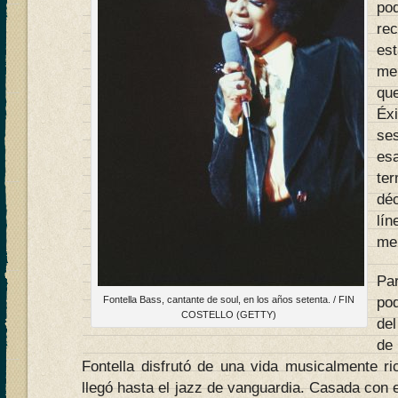
po
rec
es
me
qu
Éxi
se
es
te
dé
lí
me
Pa
Fontella Bass, cantante de soul, en los años setenta. / FIN
po
COSTELLO (GETTY)
del
de 
Fontella disfrutó de una vida musicalmente ri
llegó hasta el jazz de vanguardia. Casada con e