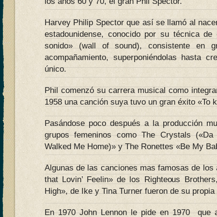
los años 60 y 70, el gran Phil Spector.
Harvey Philip Spector que así se llamó al nace
estadounidense, conocido por su técnica de 
sonido» (wall of sound), consistente en g
acompañamiento, superponiéndolas hasta cr
único.
Phil comenzó su carrera musical como integra
1958 una canción suya tuvo un gran éxito «To k
Pasándose poco después a la producción mus
grupos femeninos como The Crystals («D
Walked Me Home)» y The Ronettes «Be My Ba
Algunas de las canciones mas famosas de los
that Lovin’ Feelin» de los Righteous Brother
High», de Ike y Tina Turner fueron de su propia
En 1970 John Lennon le pide en 1970 que a