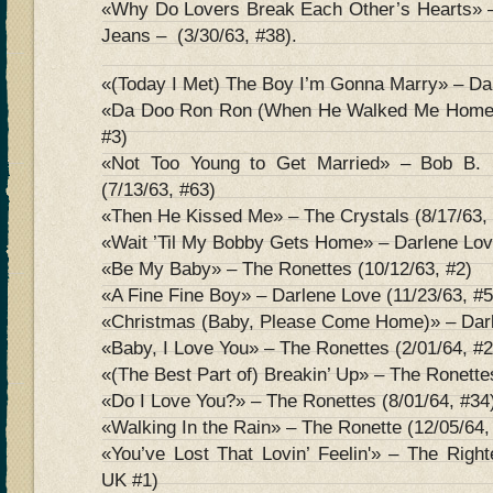
«Why Do Lovers Break Each Other’s Hearts» –
Jeans – (3/30/63, #38).
«(Today I Met) The Boy I’m Gonna Marry» – Dar
«Da Doo Ron Ron (When He Walked Me Home)»
#3)
«Not Too Young to Get Married» – Bob B. 
(7/13/63, #63)
«Then He Kissed Me» – The Crystals (8/17/63,
«Wait ’Til My Bobby Gets Home» – Darlene Love
«Be My Baby» – The Ronettes (10/12/63, #2)
«A Fine Fine Boy» – Darlene Love (11/23/63, #5
«Christmas (Baby, Please Come Home)» – Dar
«Baby, I Love You» – The Ronettes (2/01/64, #2
«(The Best Part of) Breakin’ Up» – The Ronette
«Do I Love You?» – The Ronettes (8/01/64, #34
«Walking In the Rain» – The Ronette (12/05/64,
«You’ve Lost That Lovin’ Feelin'» – The Right
UK #1)