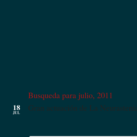
Busqueda para julio, 2011
18
Gran actuación de La Neurasteni
JUL