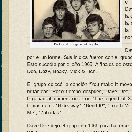
el
Da
la 
la 
la
no
Portada del single «Hold tight!»
Da
por el uniforme. Sus inicios fueron con el gr
Esto sucedía por el año 1965. A finales de es
Dee, Dozy, Beaky, Mick & Tich.
El grupo colocó la canción “You make it mov
británicas. Poco tiempo después, Dave Dee,
llegaban al número uno con “The legend of Xa
temas como “Hideaway”, “Bend It!”, “Touch Me,
Me”, “Zabadak” …
Dave Dee dejó el grupo en 1969 para hacerse p