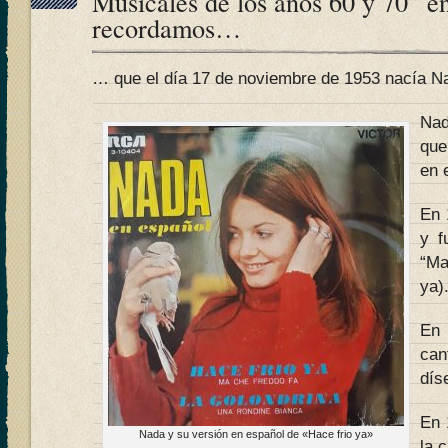
Musicales de los años 60 y 70” e
recordamos…
… que el día 17 de noviembre de 1953 nacía 
Nad
que
en 
En 
y f
“Ma
ya)
En 
can
dís
En 
Nada y su versión en español de «Hace frio ya»
la 