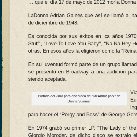
… que el día 17 de mayo de 2012 moría Donn
LaDonna Adrian Gaines que así se llamó al nac
de diciembre de 1948.
Es conocida por sus éxitos en los años 197
Stuff”, “Love To Love You Baby”, “Na Na Hey H
otras. En esos años la eligieron como la “Reina
En su juventud formó parte de un grupo llama
se presentó en Broadway a una audición para
siendo aceptada.
Vi
Portada del vinilo para discoteca del “McArthur park” de
Eu
Donna Summer
in
para hacer el “Porgy and Bess” de George Ger
En 1974 grabó su primer LP, “The Lady of the 
Giorgio Moroder, de dicho disco se extrajo e