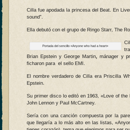
Cilla fue apodada la princesa del Beat. En Liver
sound”.
Ella debutó con el grupo de Ringo Starr, The R
Ci
Portada del sencillo «Anyone who had a heart»
tr
Brian Epstein y George Martin
,
mánager y pr
ficharon para el sello EMI.
El nombre verdadero de Cilla era Priscilla W
Epstein.
Su primer disco lo editó en 1963, «Love of the 
John Lennon y Paul McCartney.
Sería con una canción compuesta por la pare
que llegaría a lo más alto en las listas, «Any
tienes corazón), tema que elegimos para ser pu