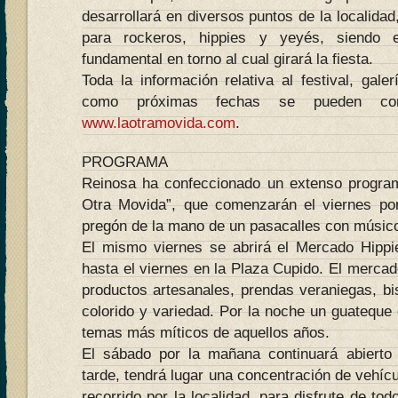
desarrollará en diversos puntos de la localidad
para rockeros, hippies y yeyés, siendo 
fundamental en torno al cual girará la fiesta.
Toda la información relativa al festival, gale
como próximas fechas se pueden con
www.laotramovida.com
.
PROGRAMA
Reinosa ha confeccionado un extenso program
Otra Movida”, que comenzarán el viernes por
pregón de la mano de un pasacalles con músic
El mismo viernes se abrirá el Mercado Hippi
hasta el viernes en la Plaza Cupido. El mercad
productos artesanales, prendas veraniegas, bis
colorido y variedad. Por la noche un guateque c
temas más míticos de aquellos años.
El sábado por la mañana continuará abierto 
tarde, tendrá lugar una concentración de vehícu
recorrido por la localidad, para disfrute de to