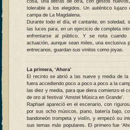
cosa, una detrás de otra, con gestos nuevos
tolerable a los elegidos. Un auténtico lujazo
campa de La Magdalena.
Durante todo el día, el cantante, en soledad, 
las luces para, en un ejercicio de completa int
enfrentarse al público. Y se nota cuando
actuación, aunque sean miles, una exclusiva 
entrecanos, guardan sus vinilos como joyas.
La primera, ‘Ahora’
El recinto se abrió a las nueve y media de la
fuera accediendo poco a poco a poco a la camp
las diez y media, para que diera comienzo el c
de oro al festival ‘Amstel Música en Grande’.
Raphael apareció en el escenario, con riguro
por sus ocho músicos, piano, batería bajo, cont
bandoneón trompeta y violín, y empezó su int
sus temas más populares. El primero fue ‘Ahor