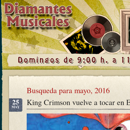
Busqueda para mayo, 2016
25
King Crimson vuelve a tocar en 
MAY