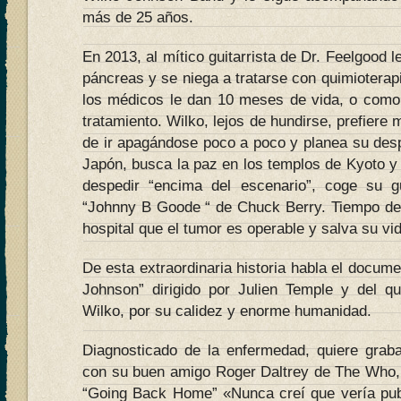
más de 25 años.
En 2013, al mítico guitarrista de Dr. Feelgood 
páncreas y se niega a tratarse con quimioterapi
los médicos le dan 10 meses de vida, o como
tratamiento. Wilko, lejos de hundirse, prefiere 
de ir apagándose poco a poco y planea su despe
Japón, busca la paz en los templos de Kyoto y
despedir “encima del escenario”, coge su g
“Johnny B Goode “ de Chuck Berry. Tiempo de
hospital que el tumor es operable y salva su vi
De esta extraordinaria historia habla el docum
Johnson” dirigido por Julien Temple y del 
Wilko, por su calidez y enorme humanidad.
Diagnosticado de la enfermedad, quiere grab
con su buen amigo Roger Daltrey de The Who, 
“Going Back Home” «Nunca creí que vería pub