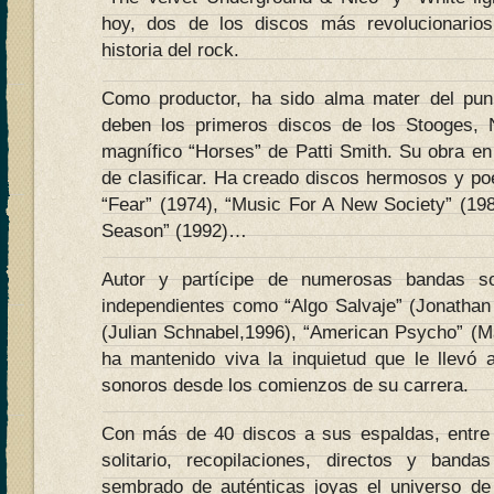
hoy, dos de los discos más revolucionarios
historia del rock.
Como productor, ha sido alma mater del pu
deben los primeros discos de los Stooges, 
magnífico “Horses” de Patti Smith. Su obra en s
de clasificar. Ha creado discos hermosos y poé
“Fear” (1974), “Music For A New Society” (19
Season” (1992)…
Autor y partícipe de numerosas bandas so
independientes como “Algo Salvaje” (Jonatha
(Julian Schnabel,1996), “American Psycho” (M
ha mantenido viva la inquietud que le llevó a
sonoros desde los comienzos de su carrera.
Con más de 40 discos a sus espaldas, entre 
solitario, recopilaciones, directos y ban
sembrado de auténticas joyas el universo de