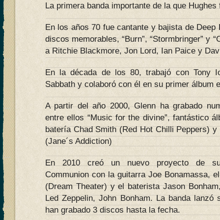
La primera banda importante de la que Hughes 
En los años 70 fue cantante y bajista de Deep 
discos memorables, “Burn”, “Stormbringer” y “
a Ritchie Blackmore, Jon Lord, Ian Paice y Dav
En la década de los 80, trabajó con Tony Io
Sabbath y colaboró con él en su primer álbum en
A partir del año 2000, Glenn ha grabado nu
entre ellos “Music for the divine”, fantástico 
batería Chad Smith (Red Hot Chilli Peppers) y 
(Jane´s Addiction)
En 2010 creó un nuevo proyecto de sup
Communion con la guitarra Joe Bonamassa, el 
(Dream Theater) y el baterista Jason Bonham, 
Led Zeppelin, John Bonham. La banda lanzó 
han grabado 3 discos hasta la fecha.