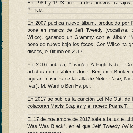
En 1989 y 1993 publica dos nuevos trabajos, 
Prince.
En 2007 publica nuevo álbum, producido por 
pone en manos de Jeff Tweedy (vocalista, 
Wilco), ganando un Grammy con el álbum “Y
pone de nuevo bajo los focos. Con Wilco ha g
discos, el último en 2017.
En 2016 publica, “Livin’on A High Note”. Co
artistas como Valerie June, Benjamin Booker 
figuran músicos de la talla de Neko Case, Nic
Iver), M. Ward o Ben Harper.
En 2017 se publica la canción Let Me Out, de l
colaboran Mavis Staples y el rapero Pusha T.
El 17 de noviembre de 2017 sale a la luz el últi
Was Was Black”, en el que Jeff Tweedy (Wil