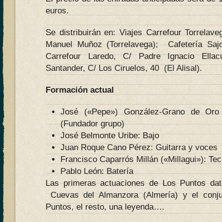
euros.
Se distribuirán en: Viajes Carrefour Torrelave
Manuel Muñoz (Torrelavega); Cafetería Sajo
Carrefour Laredo, C/ Padre Ignacio Ellacu
Santander, C/ Los Ciruelos, 40 (El Alisal).
Formación actual
José («Pepe») González-Grano de Oro 
(Fundador grupo)
José Belmonte Uribe: Bajo
Juan Roque Cano Pérez: Guitarra y voces
Francisco Caparrós Millán («Millagui»): Te
Pablo León: Batería
Las primeras actuaciones de Los Puntos da
Cuevas del Almanzora (Almería) y el conj
Puntos, el resto, una leyenda….