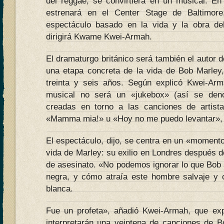
del reggae, se convirtiera en un musical. E
estrenará en el Center Stage de Baltimor
espectáculo basado en la vida y la obra del
dirigirá Kwame Kwei-Armah.
El dramaturgo británico será también el autor d
una etapa concreta de la vida de Bob Marley
treinta y seis años. Según explicó Kwei-Ar
musical no será un «jukebox» (así se den
creadas en torno a las canciones de artista
«Mamma mia!» u «Hoy no me puedo levantar», 
El espectáculo, dijo, se centra en un «moment
vida de Marley: su exilio en Londres después de
de asesinato. «No podemos ignorar lo que Bob 
negra, y cómo atraía este hombre salvaje y 
blanca.
Fue un profeta», añadió Kwei-Armah, que exp
interpretarán una veintena de canciones de 