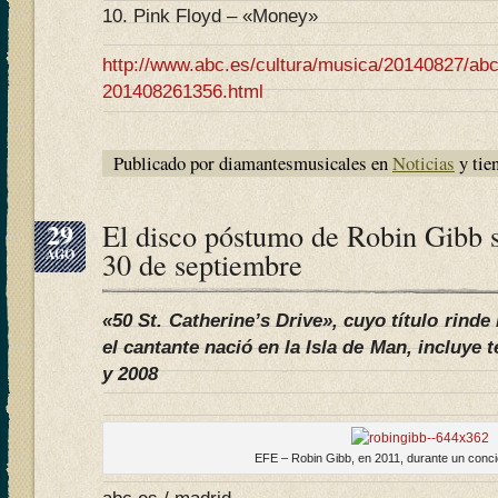
10. Pink Floyd – «Money»
http://www.abc.es/cultura/musica/20140827/abci-
201408261356.html
Publicado por diamantesmusicales en
Noticias
y tie
29
El disco póstumo de Robin Gibb sa
AGO
30 de septiembre
«50 St. Catherine’s Drive», cuyo título rind
el cantante nació en la Isla de Man, incluye
y 2008
EFE – Robin Gibb, en 2011, durante un conci