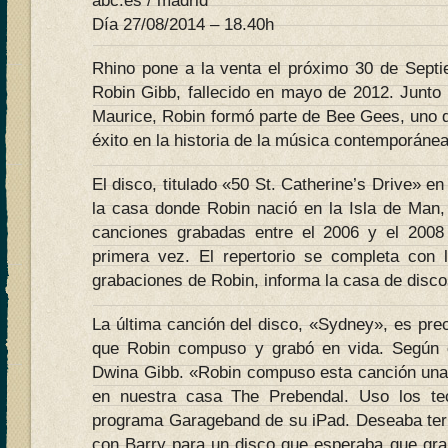
abc.es / madrid
Día 27/08/2014 – 18.40h
Rhino pone a la venta el próximo 30 de Sept
Robin Gibb, fallecido en mayo de 2012. Junt
Maurice, Robin formó parte de Bee Gees, uno 
éxito en la historia de la música contemporánea
El disco, titulado «50 St. Catherine’s Drive» e
la casa donde Robin nació en la Isla de Man,
canciones grabadas entre el 2006 y el 2008
primera vez. El repertorio se completa con 
grabaciones de Robin, informa la casa de disc
La última canción del disco, «Sydney», es pre
que Robin compuso y grabó en vida. Según 
Dwina Gibb. «Robin compuso esta canción una
en nuestra casa The Prebendal. Uso los tec
programa Garageband de su iPad. Deseaba term
con Barry para un disco que esperaba que gra