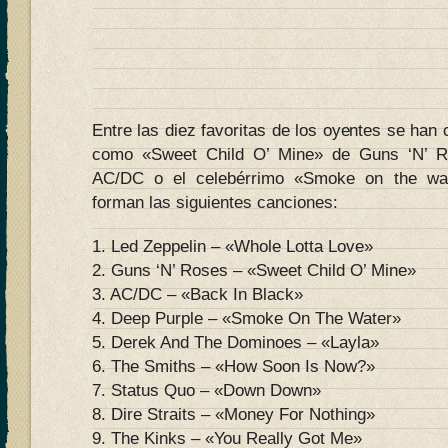
Entre las diez favoritas de los oyentes se han
como «Sweet Child O’ Mine» de Guns ‘N’ R
AC/DC o el celebérrimo «Smoke on the wate
forman las siguientes canciones:
1. Led Zeppelin – «Whole Lotta Love»
2. Guns ‘N’ Roses – «Sweet Child O’ Mine»
3. AC/DC – «Back In Black»
4. Deep Purple – «Smoke On The Water»
5. Derek And The Dominoes – «Layla»
6. The Smiths – «How Soon Is Now?»
7. Status Quo – «Down Down»
8. Dire Straits – «Money For Nothing»
9. The Kinks – «You Really Got Me»