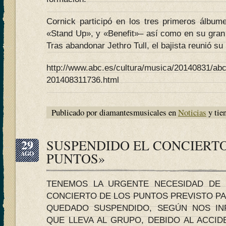
Cornick participó en los tres primeros álbu
«Stand Up», y «Benefit»– así como en su gran é
Tras abandonar Jethro Tull, el bajista reunió su
http://www.abc.es/cultura/musica/20140831/abci-
201408311736.html
Publicado por diamantesmusicales en
Noticias
y tie
29
SUSPENDIDO EL CONCIERTO
AGO
PUNTOS»
TENEMOS LA URGENTE NECESIDAD DE
CONCIERTO DE LOS PUNTOS PREVISTO PAR
QUEDADO SUSPENDIDO, SEGÚN NOS I
QUE LLEVA AL GRUPO, DEBIDO AL ACCID