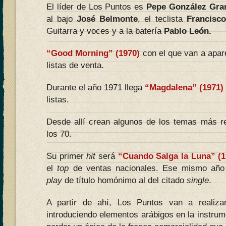
El líder de Los Puntos es
Pepe González Gra
al bajo
José Belmonte
, el teclista
Francisc
Guitarra y voces y a la batería
Pablo León.
“Good Morning” (1970)
con el que van a apar
listas de venta.
Durante el año 1971 llega
“Magdalena” (1971)
listas.
Desde allí crean algunos de los temas más r
los 70.
Su primer
hit
será
“Cuando Salga la Luna” (1
el
top
de ventas nacionales. Ese mismo año 
play
de título homónimo al del citado
single
.
A partir de ahí, Los Puntos van a realiza
introduciendo elementos arábigos en la instrum