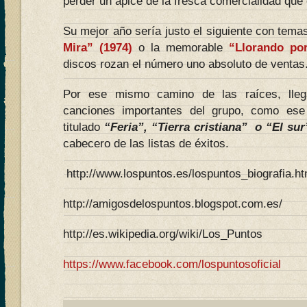
perder un ápice de la fresca comercialidad que
Su mejor año sería justo el siguiente con tem
Mira” (1974)
o la memorable
“Llorando po
discos rozan el número uno absoluto de ventas
Por ese mismo camino de las raíces, lleg
canciones importantes del grupo, como ese
titulado
“
Feria”
,
“Tierra cristiana”
o
“El sur
cabecero de las listas de éxitos.
http://www.lospuntos.es/lospuntos_biografia.h
http://amigosdelospuntos.blogspot.com.es/
http://es.wikipedia.org/wiki/Los_Puntos
https://www.facebook.com/lospuntosoficial