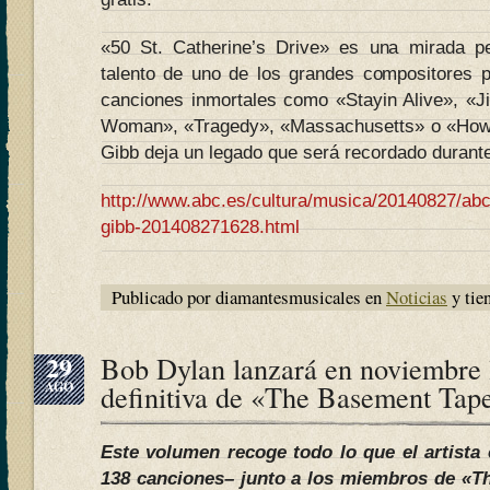
«50 St. Catherine’s Drive» es una mirada pe
talento de uno de los grandes compositores po
canciones inmortales como «Stayin Alive», «J
Woman», «Tragedy», «Massachusetts» o «How 
Gibb deja un legado que será recordado durant
http://www.abc.es/cultura/musica/20140827/abc
gibb-201408271628.html
Publicado por diamantesmusicales en
Noticias
y tie
29
Bob Dylan lanzará en noviembre 
AGO
definitiva de «The Basement Tap
Este volumen recoge todo lo que el artista 
138 canciones– junto a los miembros de «T