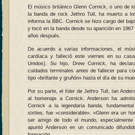
El músico británico Glenn Cornick, o uno de 
la banda de rock Jethro Tull, ha muerto a l
informa la BBC. Cornick se hizo cargo del bajo
y tocó en la banda desde su aparición en 1967
años después.
De acuerdo a varias informaciones, el músic
cardíaca y falleció este viernes en su cas
Unidos). Su hijo, Drew Cornick, ha declara
cuidados terminales antes de fallecer para co
tipo «brillante y gruñón» hasta el día de su mue
Por su parte, el líder de Jethro Tull, Ian And
al homenaje a Cornick. Anderson ha admiti
Cornick a la legendaria banda, fundamenta
sixties, fue «considerable». «Glenn era un ho
ser amigo de todo el mundo, especialmente
apuntó Anderson en un comunicado difundid
formación.