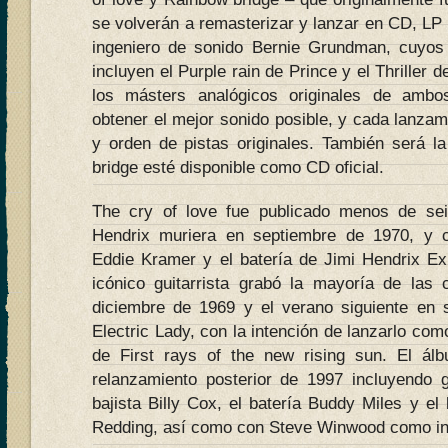
se volverán a remasterizar y lanzar en CD, LP y
ingeniero de sonido Bernie Grundman, cuyos 
incluyen el Purple rain de Prince y el Thriller 
los másters analógicos originales de ambo
obtener el mejor sonido posible, y cada lanzam
y orden de pistas originales. También será 
bridge esté disponible como CD oficial.
The cry of love fue publicado menos de s
Hendrix muriera en septiembre de 1970, y c
Eddie Kramer y el batería de Jimi Hendrix Exp
icónico guitarrista grabó la mayoría de las
diciembre de 1969 y el verano siguiente en 
Electric Lady, con la intención de lanzarlo como
de First rays of the new rising sun. El á
relanzamiento posterior de 1997 incluyendo g
bajista Billy Cox, el batería Buddy Miles y el
Redding, así como con Steve Winwood como inv