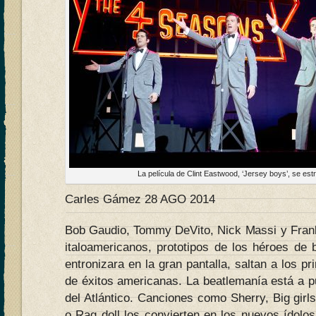
La película de Clint Eastwood, ‘Jersey boys’, se est
Carles Gámez 28 AGO 2014
Bob Gaudio, Tommy DeVito, Nick Massi y Frank
italoamericanos, prototipos de los héroes de 
entronizara en la gran pantalla, saltan a los pr
de éxitos americanas. La beatlemanía está a pun
del Atlántico. Canciones como Sherry, Big girls
o Rag doll los convierten en los nuevos ídolo