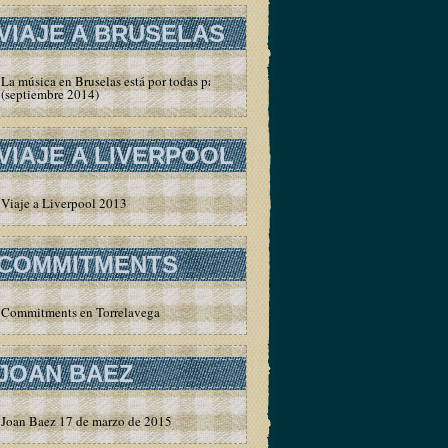
VIAJE A BRUSELAS
La música en Bruselas está por todas partes
(septiembre 2014)
VIAJE A LIVERPOOL
Viaje a Liverpool 2013
COMMITMENTS
Commitments en Torrelavega
JOAN BAEZ
Joan Baez 17 de marzo de 2015