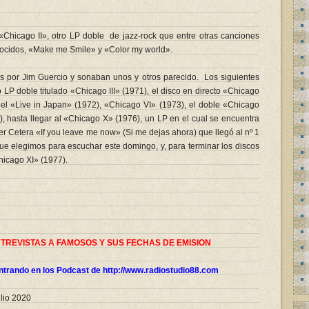
«Chicago II», otro LP doble de jazz-rock que entre otras canciones
nocidos, «Make me Smile» y «Color my world».
s por Jim Guercio y sonaban unos y otros parecido. Los siguientes
o LP doble titulado «Chicago III» (1971), el disco en directo «Chicago
 el «Live in Japan» (1972), «Chicago VI» (1973), el doble «Chicago
), hasta llegar al «Chicago X» (1976), un LP en el cual se encuentra
ter Cetera «If you leave me now» (Si me dejas ahora) que llegó al nº 1
ue elegimos para escuchar este domingo, y, para terminar los discos
hicago XI» (1977).
NTREVISTAS A FAMOSOS Y SUS FECHAS DE EMISION
trando en los Podcast de http://www.radiostudio88.com
ulio 2020