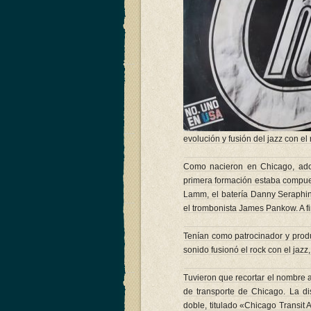
evolución y fusión del jazz con el 
Como nacieron en Chicago, ado
primera formación estaba compuesta
Lamm, el batería Danny Seraphine
el trombonista James Pankow. A fi
Tenían como patrocinador y produ
sonido fusionó el rock con el jazz
Tuvieron que recortar el nombre
de transporte de Chicago. La di
doble, titulado «Chicago Transit 