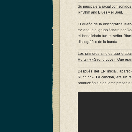
Su música era racial con sonidos 
Rhythm and Blues y el Soul.
El dueño de la discográfica Islan
evitar que el grupo fichara por De
el beneficiado fue el señor Blac
discográfico de la banda.
Los primeros singles que grabaro
Hurts» y «Strong Love». Que eran
Después del EP inicial, apare
Running». La canción, era un t
producción fue del omnipresente 