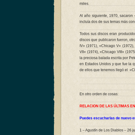
miles.
Al año siguiente, 1970, sacaron 
incluía dos de sus temas más co
Todos sus discos eran producido
discos que publicaron fueron, otr
IV» (1971), «Chicago V» (1972),
VII» (1974), «Chicago VIII» (1975
la preciosa balada escrita por Pe
en Estados Unidos y que fue la q
de ellos que tenemos llegó el «C
En otro orden de cosas:
RELACION DE LAS ÚLTIMAS E
Puedes escucharlas de nuevo en
1 – Agustín de Los Diablos – 26 j