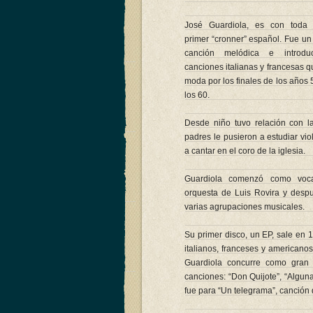
José Guardiola, es con toda 
primer “cronner” español. Fue un
canción melódica e introdu
canciones italianas y francesas 
moda por los finales de los años 5
los 60.
Desde niño tuvo relación con l
padres le pusieron a estudiar vi
a cantar en el coro de la iglesia.
Guardiola comenzó como voca
orquesta de Luis Rovira y desp
varias agrupaciones musicales.
Su primer disco, un EP, sale en 
italianos, franceses y americanos
Guardiola concurre como gran 
canciones: “Don Quijote”, “Algun
fue para “Un telegrama”, canción 