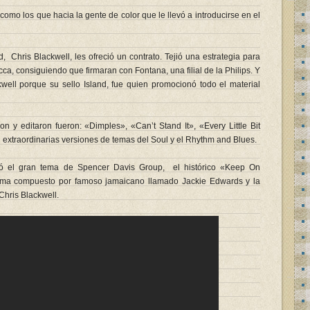
como los que hacia la gente de color que le llevó a introducirse en el
d, Chris Blackwell, les ofreció un contrato. Tejió una estrategia para
cca, consiguiendo que firmaran con Fontana, una filial de la Philips. Y
kwell porque su sello Island, fue quien promocionó todo el material
n y editaron fueron: «Dimples», «Can’t Stand It», «Every Little Bit
 extraordinarias versiones de temas del Soul y el Rhythm and Blues.
ció el gran tema de Spencer Davis Group, el histórico «Keep On
ema compuesto por famoso jamaicano llamado Jackie Edwards y la
Chris Blackwell.