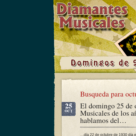
Busqueda para oct
25
El domingo 25 de 
Musicales de los a
OCT
hablamos del…
…día 22 de octubre de 1930 día e