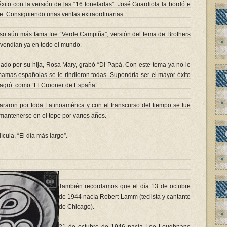
xito con la versión de las “16 toneladas”. José Guardiola la bordó e
e. Consiguiendo unas ventas extraordinarias.
uso aún más fama fue “Verde Campiña”, versión del tema de Brothers
 vendían ya en todo el mundo.
o por su hija, Rosa Mary, grabó “Di Papá. Con este tema ya no le
mamas españolas se le rindieron todas. Supondría ser el mayor éxito
sagró como “El Crooner de España”.
araron por toda Latinoamérica y con el transcurso del tiempo se fue
mantenerse en el tope por varios años.
cula, “El día más largo”.
También recordamos que el día 13 de octubre
de 1944 nacía Robert Lamm (teclista y cantante
de Chicago).