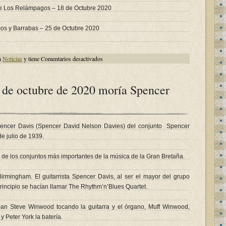
e Los Relámpagos – 18 de Octubre 2020
cos y Barrabas – 25 de Octubre 2020
en
n
Noticias
y tiene
Comentarios desactivados
El
domingo
25
de
 de octubre de 2020 moría Spencer
octubre
de
2020
en
“Diamantes
Musicales
de
encer Davis (Spencer David Nelson Davies) del conjunto Spencer
los
e julio de 1939.​
años
60
y
70”
de los conjuntos más importantes de la música de la Gran Bretaña.
en
Radio
Studio
irmingham. El guitarrista Spencer Davis, al ser el mayor del grupo
hablamos
del…
 principio se hacían llamar The Rhythm’n’Blues Quartet.
n Steve Winwood tocando la guitarra y el órgano, Muff Winwood,
 Peter York la batería.