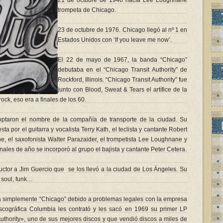
21 de octubre de 1946 nacía Lee Loughnane
trompeta de Chicago.
23 de octubre de 1976. Chicago llegó al nº 1 en
Estados Unidos con ‘If you leave me now’.
El 22 de mayo de 1967, la banda “Chicago”
debutaba en el “Chicago Transit Authority” de
Rockford, Illinois. “Chicago Transit Authority” fue
junto con Blood, Sweat & Tears el artífice de la
rock, eso era a finales de los 60.
ptaron el nombre de la compañía de transporte de la ciudad. Su
 por el guitarra y vocalista Terry Kath, el teclista y cantante Robert
, el saxofonista Walter Parazaider, el trompetista Lee Loughnane y
nales de año se incorporó al grupo el bajista y cantante Peter Cetera.
ctor a Jim Guercio que se los llevó a la ciudad de Los Ángeles. Su
, soul, funk…
 a simplemente “Chicago” debido a problemas legales con la empresa
scográfica Columbia les contrató y les sacó en 1969 su primer LP
Authority», uno de sus mejores discos y que vendió discos a miles de