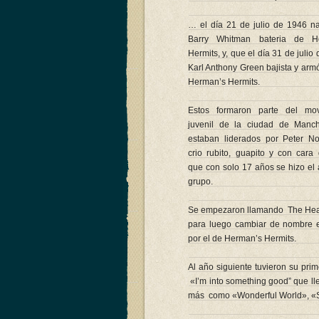
… el día 21 de julio de 1946 n
Barry Whitman bateria de H
Hermits, y, que el día 31 de julio
Karl Anthony Green bajista y arm
Herman’s Hermits.
Estos formaron parte del mov
juvenil de la ciudad de Manch
estaban liderados por Peter N
crio rubito, guapito y con cara
que con solo 17 años se hizo el
grupo.
Se empezaron llamando The Hea
para luego cambiar de nombre 
por el de Herman’s Hermits.
Al año siguiente tuvieron su prime
«I’m into something good” que ll
más como «Wonderful World», «Se