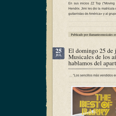
En sus inicios ZZ Top (“Moving 
Hendrix. Jimi les dio la matrícu
guitarristas de América» y al gr
Publicado por diamantesmusicales e
25
El domingo 25 de 
Musicales de los a
JUL
hablamos del apa
… “Los sencillos más vendidos e