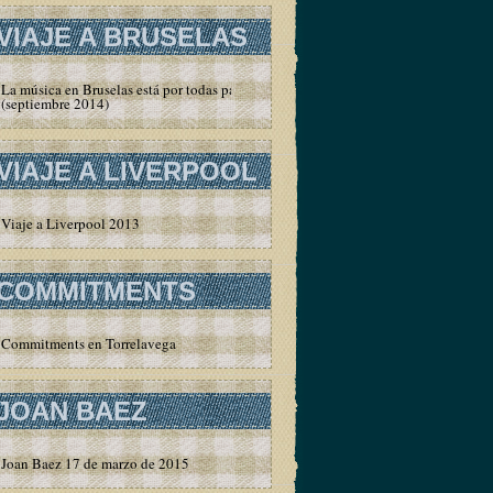
VIAJE A BRUSELAS
La música en Bruselas está por todas partes
(septiembre 2014)
VIAJE A LIVERPOOL
Viaje a Liverpool 2013
COMMITMENTS
Commitments en Torrelavega
JOAN BAEZ
Joan Baez 17 de marzo de 2015