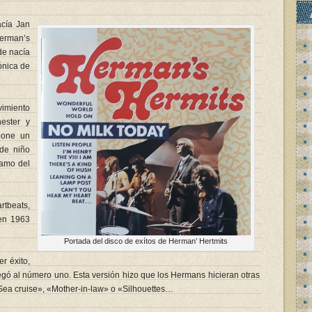
acía Jan
erman’s
 de nacía
ónica de
imiento
ester y
oone un
 de niño
 amo del
rtbeats,
en 1963
Portada del disco de exítos de Herman’ Hertmits
r éxito,
egó al número uno. Esta versión hizo que los Hermans hicieran otras
a cruise», «Mother-in-law» o «Silhouettes…