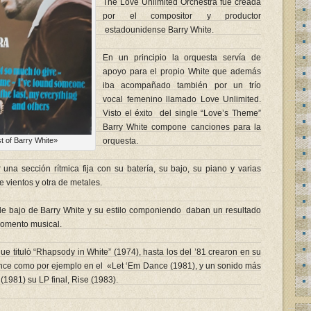
The Love Unlimited Orchestra fue creada
por el compositor y productor
estadounidense Barry White.
En un principio la orquesta servía de
apoyo para el propio White que además
iba acompañado también por un trío
vocal femenino llamado Love Unlimited.
Visto el éxito del single “Love’s Theme”
Barry White compone canciones para la
t of Barry White»
orquesta.
na sección rítmica fija con su batería, su bajo, su piano y varias
 vientos y otra de metales.
 de bajo de Barry White y su estilo componiendo daban un resultado
momento musical.
e titulò “Rhapsody in White” (1974), hasta los del ’81 crearon en su
ce como por ejemplo en el «Let ‘Em Dance (1981), y un sonido más
1981) su LP final, Rise (1983).