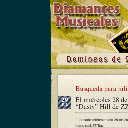
Busqueda para juli
29
El miércoles 28 de
“Dusty” Hill de Z
JUL
El pasado miércoles día 28 de 202
blues-rock ZZ Top.