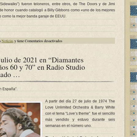
Sidewalks”) fueron teloneros, entre otros, de The Doors y de Jimi
la de honor cuando catalogó a Billy Gibbons como «uno de los mejores
upo como la mejor banda garaje de EEUU.
en
n
Noticias
y tiene
Comentarios desactivados
El
miércoles
28
de
julio de 2021 en “Diamantes
julio
de
ños 60 y 70” en Radio Studio
2021
murió
rtado …
Joe
Michael
“Dusty”
Hill
de
n España”.
ZZ
Top.
A partir del día 27 de julio de 1974 The
Love Unlimited Orchestra & Barry White
con el tema “Love’s theme” fue el sencillo
más vendido y estuvo durante seis
semanas en el número uno.