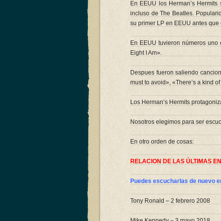
En EEUU los Herman’s Hermits se
incluso de The Beatles. Populari
su primer LP en EEUU antes que 
En EEUU tuvieron números uno c
Eight I Am».
Despues fueron saliendo canciones
must to avoid», «There’s a kind o
Los Herman’s Hermits protagoniz
Nosotros elegimos para ser escu
En otro orden de cosas:
RELACION DE LAS ÚLTIMAS E
Puedes escucharlas de nuevo en
Tony Ronald – 2 febrero 2008
Mike Kennedy – 3 mayo 2018