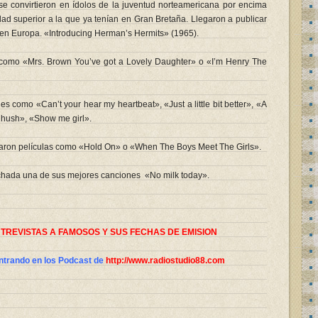
 convirtieron en ídolos de la juventud norteamericana por encima
dad superior a la que ya tenían en Gran Bretaña. Llegaron a publicar
en Europa. «Introducing Herman’s Hermits» (1965).
omo «Mrs. Brown You’ve got a Lovely Daughter» o «I’m Henry The
 como «Can’t your hear my heartbeat», «Just a little bit better», «A
f hush», «Show me girl».
aron películas como «Hold On» o «When The Boys Meet The Girls».
chada una de sus mejores canciones «No milk today».
NTREVISTAS A FAMOSOS Y SUS FECHAS DE EMISION
trando en los Podcast de
http://www.radiostudio88.com