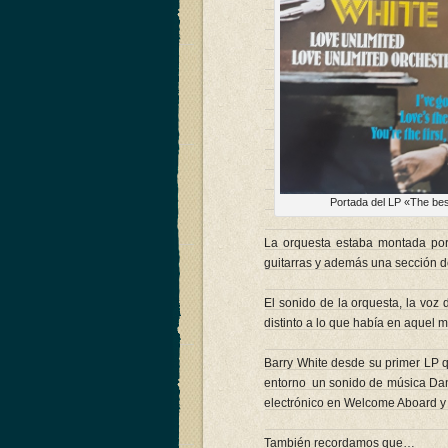
Portada del LP «The bes
La orquesta estaba montada por u
guitarras y además una sección de
El sonido de la orquesta, la voz
distinto a lo que había en aquel 
Barry White desde su primer LP qu
entorno un sonido de música Dan
electrónico en Welcome Aboard y (
También recordamos que…