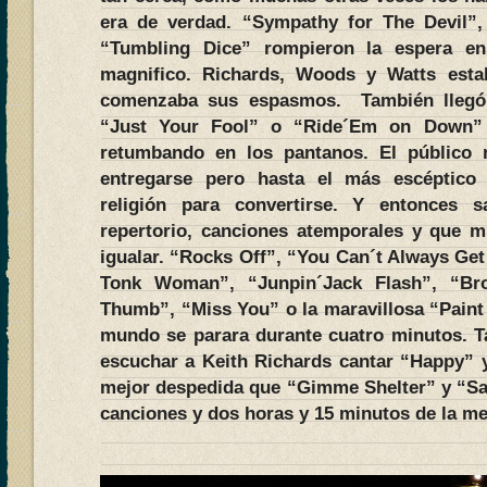
era de verdad. “Sympathy for The Devil”, 
“Tumbling Dice” rompieron la espera en
magnifico. Richards, Woods y Watts estab
comenzaba sus espasmos. También llegó 
“Just Your Fool” o “Ride´Em on Down”
retumbando en los pantanos. El público 
entregarse pero hasta el más escéptico
religión para convertirse. Y entonces 
repertorio, canciones atemporales y que 
igualar. “Rocks Off”, “You Can´t Always G
Tonk Woman”, “Junpin´Jack Flash”, “B
Thumb”, “Miss You” o la maravillosa “Paint 
mundo se parara durante cuatro minutos. 
escuchar a Keith Richards cantar “Happy” 
mejor despedida que “Gimme Shelter” y “Sa
canciones y dos horas y 15 minutos de la me