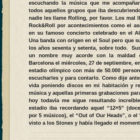
escuchando la música que me acompañará
todos aquellos grupos que iba descubriend
nadie les llame Rolling, por favor. Los mal
Rock&Roll por acontecimientos como el as
en su famoso concierto celebrado en el Al
Una banda con origen en el Soul pero que s
los años sesenta y setenta, sobre todo. Su
un nombre muy acorde con la maldad ot
Barcelona el miércoles, 27 de septiembre, en
estadio olímpico con más de 50.000 persona
escucharles y para contarlo. Como dije an
vida poniendo discos en mi habitación y r
música y aquellas primeras grabaciones par
hoy todavía me sigue resultando increíbl
estadio iba recordando aquel “12×5” (doce
por 5 músicos), el “Out of Our Heads”, o el
visto a los Stones y había llegado el moment