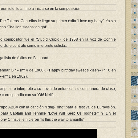
enfield, le animó a iniciarse en la composición.
he Tokens. Con ellos le llegó su primer éxito “I love my baby”. Ya sin
con “The lion sleeps tonight”.
o compositor fue el “Stupid Cupid» de 1958 en la voz de Connie
rds le contrató como interprete solista..
a lista de éxitos en Billboard.
endar Girl» (nº 4 de 1960), «Happy birthday sweet sixteen» (nº 6 en
o»(nº 1 en 1962).
ompuso e interpretó a su novia de entonces, su compañera de clase,
e correspondió con su “Oh! Neil”.
upo ABBA con la canción “Ring-Ring” para el festival de Eurovisión.
 para Captain and Tennille “Love Will Keep Us Togheter” nº 1 y el
ony Christie le hicieron “Is this the way to amarillo”.