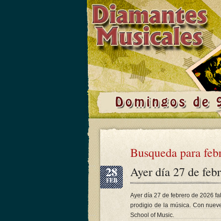
Busqueda para feb
28
Ayer día 27 de feb
FEB
Ayer día 27 de febrero de 2026 f
prodigio de la música. Con nueve
School of Music.