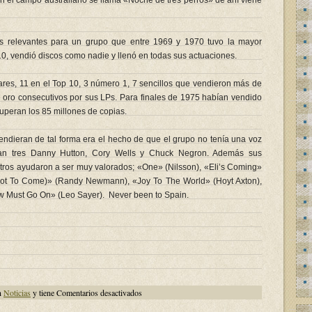
en el campo australiano se llama «Noche de tres perros» de ahí viene
s relevantes para un grupo que entre 1969 y 1970 tuvo la mayor
0, vendió discos como nadie y llenó en todas sus actuaciones.
res, 11 en el Top 10, 3 número 1, 7 sencillos que vendieron más de
e oro consecutivos por sus LPs. Para finales de 1975 habían vendido
uperan los 85 millones de copias.
endieran de tal forma era el hecho de que el grupo no tenía una voz
eran tres Danny Hutton, Cory Wells y Chuck Negron. Además sus
tros ayudaron a ser muy valorados; «One» (Nilsson), «Eli’s Coming»
ot To Come)» (Randy Newmann), «Joy To The World» (Hoyt Axton),
ow Must Go On» (Leo Sayer). Never been to Spain.
en
n
Noticias
y tiene
Comentarios desactivados
Chuck
Negron