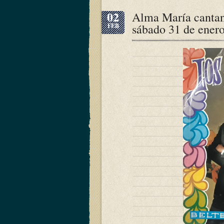
02
Alma María cantant
sábado 31 de enero
FEB