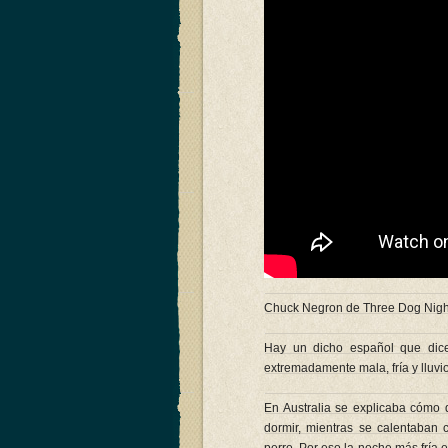
Chuck Negron de Three Dog Night 
Hay un dicho español que dice
extremadamente mala, fría y lluvi
En Australia se explicaba cómo 
dormir, mientras se calentaban