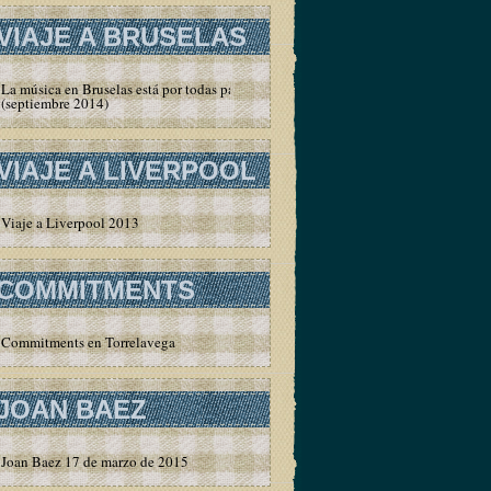
VIAJE A BRUSELAS
La música en Bruselas está por todas partes
(septiembre 2014)
VIAJE A LIVERPOOL
Viaje a Liverpool 2013
COMMITMENTS
Commitments en Torrelavega
JOAN BAEZ
Joan Baez 17 de marzo de 2015