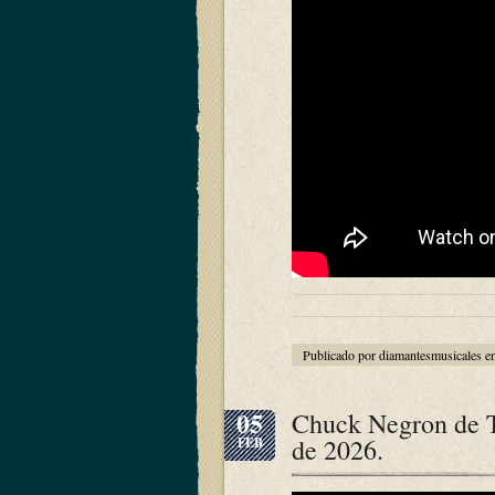
Publicado por diamantesmusicales e
05
Chuck Negron de T
de 2026.
FEB