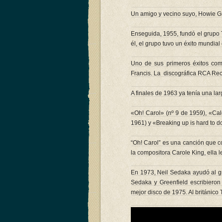
Un amigo y vecino suyo, Howie Gre
Enseguida, 1955, fundó el grupo T
él, el grupo tuvo un éxito mundial 
Uno de sus primeros éxitos com
Francis. La discográfica RCA Reco
A finales de 1963 ya tenía una larg
«Oh! Carol» (nº 9 de 1959), «Cal
1961) y «Breaking up is hard to d
“Oh! Carol” es una canción que c
la compositora Carole King, ella l
En 1973, Neil Sedaka ayudó al gr
Sedaka y Greenfield escribieron
mejor disco de 1975. Al británico T