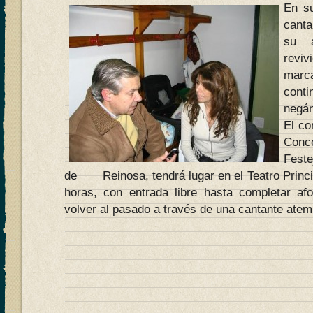
En su
canta
su a
revi
marc
con
negán
El co
Con
Fest
de Reinosa, tendrá lugar en el Teatro Princip
horas, con entrada libre hasta completar af
volver al pasado a través de una cantante atem