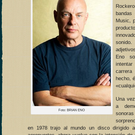
Rockero
bandas
Music, p
produc
innovad
sonido
adjetiv
Eno so
intenta
carrer
hecho, 
«cualqu
Una vez
a demo
Foto: BRIAN ENO
sonoras 
sorpren
en 1978 trajo al mundo un disco dirigido 