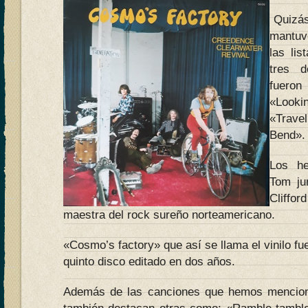
Quizás
mantuv
las li
tres d
fuero
«Look
«Travel
Bend».
Los he
Tom ju
Cliffo
maestra del rock sureño norteamericano.
«Cosmo’s factory» que así se llama el vinilo fu
quinto disco editado en dos años.
Además de las canciones que hemos mencion