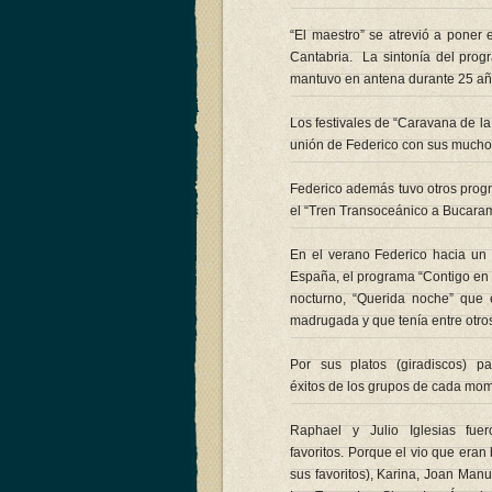
“El maestro” se atrevió a poner
Cantabria. La sintonía del prog
mantuvo en antena durante 25 añ
Los festivales de “Caravana de la 
unión de Federico con sus mucho
Federico además tuvo otros prog
el “Tren Transoceánico a Bucara
En el verano Federico hacia un 
España, el programa “Contigo en l
nocturno, “Querida noche” que
madrugada y que tenía entre otro
Por sus platos (giradiscos) p
éxitos de los grupos de cada mo
Raphael y Julio Iglesias fu
favoritos. Porque el vio que era
sus favoritos), Karina, Joan Manu