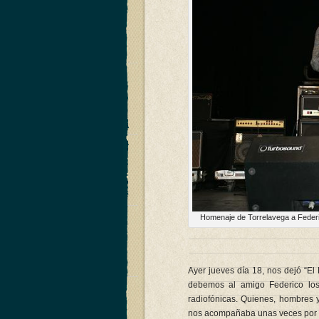
Homenaje de Torrelavega a Federic
Ayer jueves día 18, nos dejó “El
debemos al amigo Federico los
radiofónicas. Quienes, hombres 
nos acompañaba unas veces por la