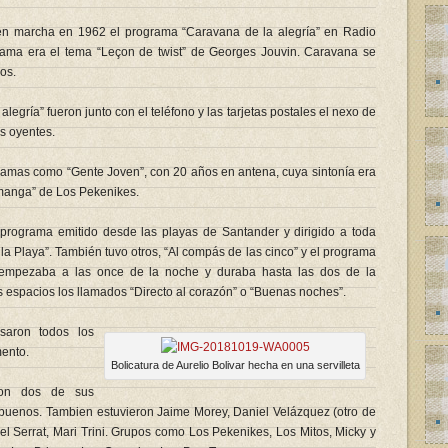
 en marcha en 1962 el programa “Caravana de la alegría” en Radio
rama era el tema “Leçon de twist” de Georges Jouvin. Caravana se
os.
alegría” fueron junto con el teléfono y las tarjetas postales el nexo de
s oyentes.
ramas como “Gente Joven”, con 20 años en antena, cuya sintonía era
manga” de Los Pekenikes.
programa emitido desde las playas de Santander y dirigido a toda
a Playa”. También tuvo otros, “Al compás de las cinco” y el programa
 empezaba a las once de la noche y duraba hasta las dos de la
s espacios los llamados “Directo al corazón” o “Buenas noches”.
asaron todos los
mento.
Bolicatura de Aurelio Bolivar hecha en una servilleta
eron dos de sus
n buenos. Tambien estuvieron Jaime Morey, Daniel Velázquez (otro de
el Serrat, Mari Trini. Grupos como Los Pekenikes, Los Mitos, Micky y