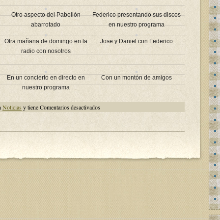
Otro aspecto del Pabellón
Federico presentando sus discos
abarrotado
en nuestro programa
Otra mañana de domingo en la
Jose y Daniel con Federico
radio con nosotros
En un concierto en directo en
Con un montón de amigos
nuestro programa
en
n
Noticias
y tiene
Comentarios desactivados
Ayer
día
18
de
octubre
de
2018
nos
dejó
«El
Maestro»
Federico
Llata
Carrera