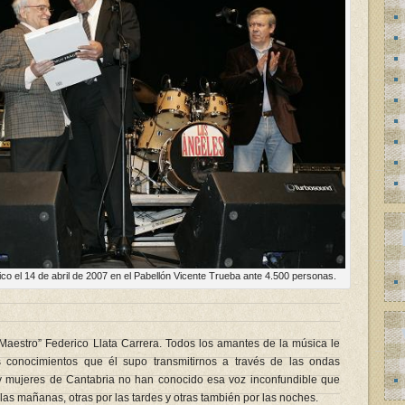
o el 14 de abril de 2007 en el Pabellón Vicente Trueba ante 4.500 personas.
 Maestro” Federico Llata Carrera. Todos los amantes de la música le
 conocimientos que él supo transmitirnos a través de las ondas
y mujeres de Cantabria no han conocido esa voz inconfundible que
s mañanas, otras por las tardes y otras también por las noches.