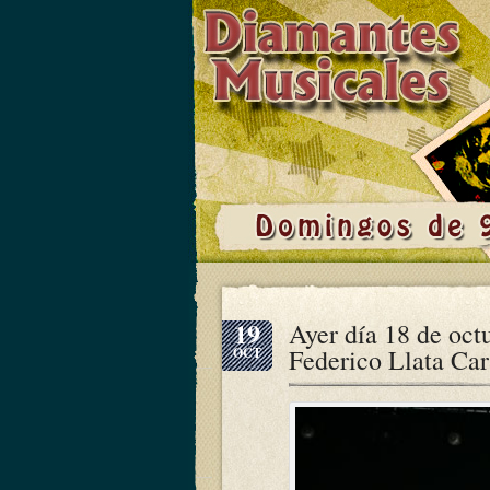
19
Ayer día 18 de oct
Federico Llata Car
OCT