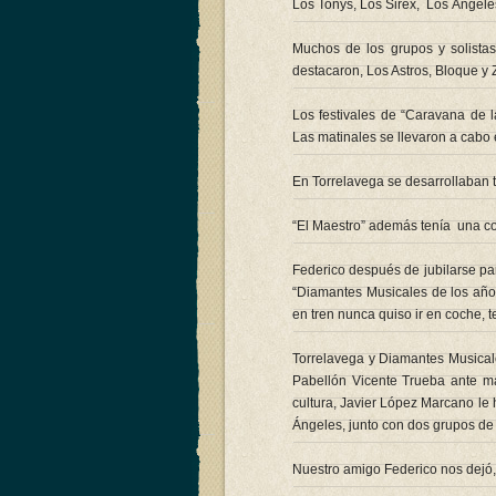
Los Tonys, Los Sirex, Los Ángele
Muchos de los grupos y solista
destacaron, Los Astros, Bloque y Z
Los festivales de “Caravana de 
Las matinales se llevaron a cabo 
En Torrelavega se desarrollaban t
“El Maestro” además tenía una col
Federico después de jubilarse pa
“Diamantes Musicales de los años
en tren nunca quiso ir en coche, t
Torrelavega y Diamantes Musicale
Pabellón Vicente Trueba ante má
cultura, Javier López Marcano le
Ángeles, junto con dos grupos de
Nuestro amigo Federico nos dejó, 