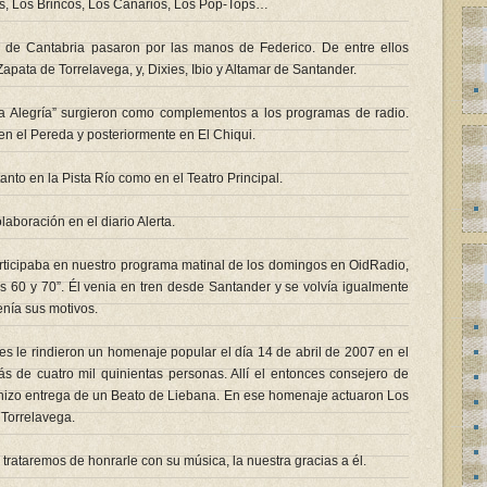
s, Los Brincos, Los Canarios, Los Pop-Tops…
s de Cantabria pasaron por las manos de Federico. De entre ellos
apata de Torrelavega, y, Dixies, Ibio y Altamar de Santander.
la Alegría” surgieron como complementos a los programas de radio.
en el Pereda y posteriormente en El Chiqui.
anto en la Pista Río como en el Teatro Principal.
aboración en el diario Alerta.
rticipaba en nuestro programa matinal de los domingos en OidRadio,
 60 y 70”. Él venia en tren desde Santander y se volvía igualmente
enía sus motivos.
s le rindieron un homenaje popular el día 14 de abril de 2007 en el
s de cuatro mil quinientas personas. Allí el entonces consejero de
 hizo entrega de un Beato de Liebana. En ese homenaje actuaron Los
 Torrelavega.
trataremos de honrarle con su música, la nuestra gracias a él.