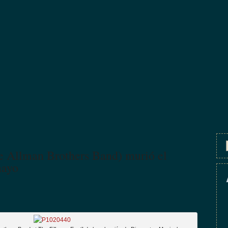
 Allman Brothers Band) murió el
mayo