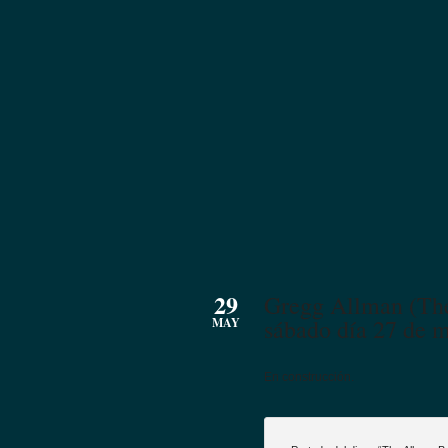
29
Gregg Allman (The
sábado día 27 de 
MAY
En construcción.