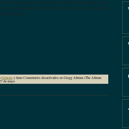
ocimiento a su larga carrera musical. La revista Rolling Stone tiene
 uno de los mejores cantantes de todos los tiempos, dada su gran
ño inconfundible.
n
Noticias
y tiene
Comentarios desactivados
en Gregg Allman (The Allman
 27 de mayo