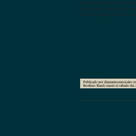
premio a título personal en recon
considerado a Gregg Allman como
voz y adornada de su acento sure
Publicado por diamantesmusicales e
Brothers Band) murió el sábado día