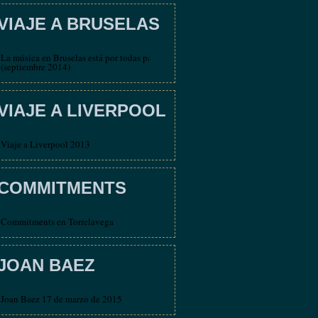
VIAJE A BRUSELAS
La música en Bruselas está por todas partes
(septiembre 2014)
VIAJE A LIVERPOOL
Viaje a Liverpool 2013
COMMITMENTS
Commitments en Torrelavega
JOAN BAEZ
Joan Baez 17 de marzo de 2015