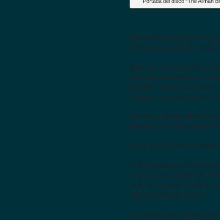
Portada del disco “The Allman B
El pasado sábado día 27 de mayo
Allman, fue un cantante, teclista,
Junto con su hermano Duane Allm
The Allman Brothers Band. Se fo
(guitarra), Gregg Allman (voz y
«Jaimoe» Johanson (batería) y Dic
The Allman Brothers Band está 
además en sus largos temas y su
A partir de su tercer LP, «At Fill
La banda grabó sus actuaciones en
1971. El disco, titulado «At Fil
platino de la RIAA. El álbum, 
directo de todos los tiempos.
The Allman Brothers Band entró e