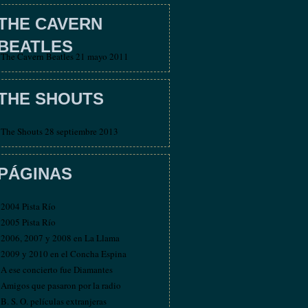
THE CAVERN
BEATLES
The Cavern Beatles 21 mayo 2011
THE SHOUTS
The Shouts 28 septiembre 2013
PÁGINAS
2004 Pista Río
2005 Pista Río
2006, 2007 y 2008 en La Llama
2009 y 2010 en el Concha Espina
A ese concierto fue Diamantes
Amigos que pasaron por la radio
B. S. O. películas extranjeras