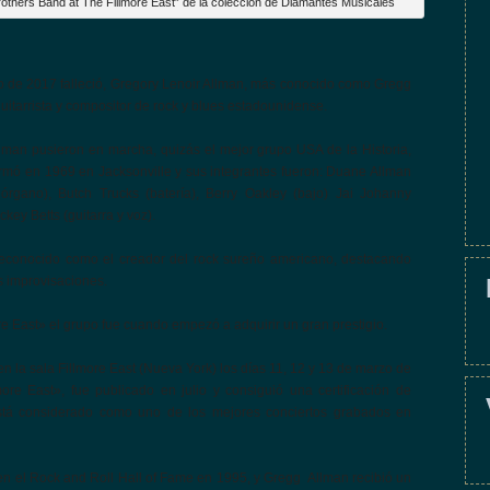
rothers Band at The Fillmore East” de la colección de Diamantes Musicales
 de 2017 falleció, Gregory Lenoir Allman, más conocido como Gregg
 guitarrista y compositor de rock y blues estadounidense.
an pusieron en marcha, quizás el mejor grupo USA de la Historia,
rmó en 1969 en Jacksonville y sus integrantes fueron: Duane Allman
 órgano), Butch Trucks (batería), Berry Oakley (bajo) Jai Johanny
key Betts (guitarra y voz).
reconocido como el creador del rock sureño americano, destacando
s improvisaciones.
more East» el grupo fue cuando empezó a adquirir un gran prestigio.
 la sala Fillmore East (Nueva York) los días 11, 12 y 13 de marzo de
lmore East», fue publicado en julio y consiguió una certificación de
está considerado como uno de los mejores conciertos grabados en
n el Rock and Roll Hall of Fame en 1995, y Gregg Allman recibió un