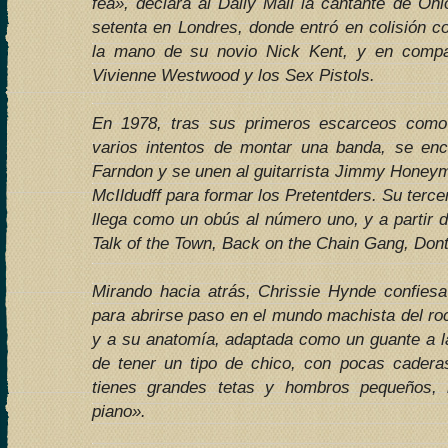
fea», declara al Daily Mail la cantante de Oh
setenta en Londres, donde entró en colisión c
la mano de su novio Nick Kent, y en comp
Vivienne Westwood y los Sex Pistols.
En 1978, tras sus primeros escarceos como 
varios intentos de montar una banda, se enc
Farndon y se unen al guitarrista Jimmy Honeym
McIldudff para formar los Pretentders. Su terce
llega como un obús al número uno, y a partir 
Talk of the Town, Back on the Chain Gang, Do
Mirando hacia atrás, Chrissie Hynde confiesa
para abrirse paso en el mundo machista del ro
y a su anatomía, adaptada como un guante a la
de tener un tipo de chico, con pocas cade
tienes grandes tetas y hombros pequeños, 
piano».