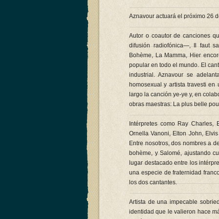
Aznavour actuará el próximo 26 d
Autor o coautor de canciones qu
difusión radiofónica—, Il faut
Bohème, La Mamma, Hier encore, 
popular en todo el mundo. El cant
industrial. Aznavour se adelan
homosexual y artista travesti en
largo la canción ye-ye y, en col
obras maestras: La plus belle pour
Intérpretes como Ray Charles, B
Ornella Vanoni, Elton John, Elv
Entre nosotros, dos nombres a d
bohème, y Salomé, ajustando cu
lugar destacado entre los intérpre
una especie de fraternidad fran
los dos cantantes.
Artista de una impecable sobri
identidad que le valieron hace má