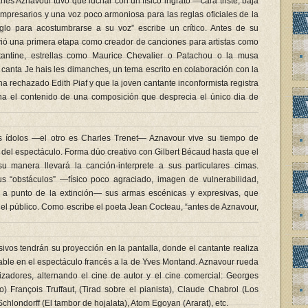
les Aznavour tuvo que luchar con un físico ingrato —cara triste, baja
presarios y una voz poco armoniosa para las reglas oficiales de la
siglo para acostumbrarse a su voz” escribe un crítico. Antes de su
vió una primera etapa como creador de canciones para artistas como
tantine, estrellas como Maurice Chevalier o Patachou o la musa
ue canta Je hais les dimanches, un tema escrito en colaboración con la
 rechazado Edith Piaf y que la joven cantante inconformista registra
ha el contenido de una composición que desprecia el único dia de
us ídolos —el otro es Charles Trenet— Aznavour vive su tiempo de
o del espectáculo. Forma dúo creativo con Gilbert Bécaud hasta que el
u manera llevará la canción-interprete a sus particulares cimas.
 “obstáculos” —físico poco agraciado, imagen de vulnerabilidad,
oz a punto de la extinción— sus armas escénicas y expresivas, que
 el público. Como escribe el poeta Jean Cocteau, “antes de Aznavour,
ivos tendrán su proyección en la pantalla, donde el cantante realiza
able en el espectáculo francés a la de Yves Montand. Aznavour rueda
izadores, alternando el cine de autor y el cine comercial: Georges
) François Truffaut, (Tirad sobre el pianista), Claude Chabrol (Los
chlondorff (El tambor de hojalata), Atom Egoyan (Ararat), etc.