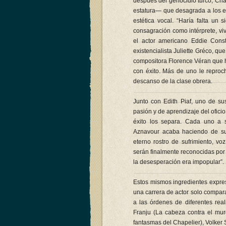
despues del genocidio turco, Char
estatura— que desagrada a los em
estética vocal. “Haría falta un 
consagración como intérprete, vi
el actor americano Eddie Cons
existencialista Juliette Gréco, q
compositora Florence Véran que ha
con éxito. Más de uno le reproc
descanso de la clase obrera.
Junto con Edith Piaf, uno de s
pasión y de aprendizaje del ofici
éxito los separa. Cada uno a s
Aznavour acaba haciendo de sus
eterno rostro de sufrimiento, v
serán finalmente reconocidas por
la desesperación era impopular”.
Estos mismos ingredientes expres
una carrera de actor solo compar
a las órdenes de diferentes real
Franju (La cabeza contra el muro
fantasmas del Chapelier), Volker S