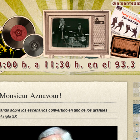
, Monsieur Aznavour!
ando sobre los escenarios convertido en uno de los grandes
l siglo XX