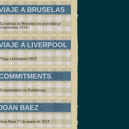
VIAJE A BRUSELAS
La música en Bruselas está por todas partes
(septiembre 2014)
VIAJE A LIVERPOOL
Viaje a Liverpool 2013
COMMITMENTS
Commitments en Torrelavega
JOAN BAEZ
Joan Baez 17 de marzo de 2015