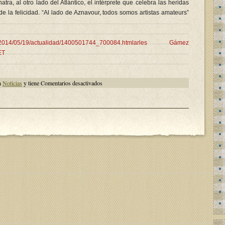
tra, al otro lado del Atlántico, el intérprete que celebra las heridas
e la felicidad. “Al lado de Aznavour, todos somos artistas amateurs”
ltura/2014/05/19/actualidad/1400501744_700084.htmlarles Gámez
ET
en
n
Noticias
y tiene
Comentarios desactivados
¡Feliz
aniversario,
Monsieur
Aznavour!