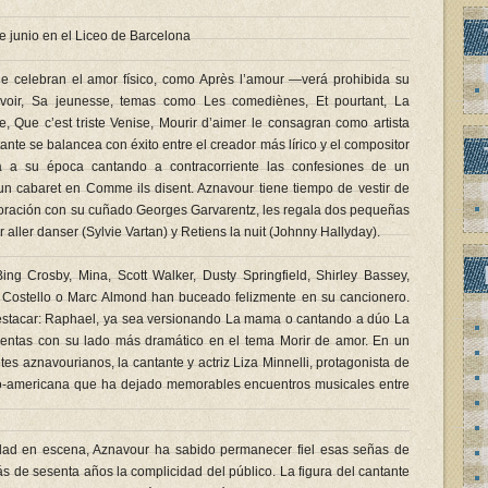
e junio en el Liceo de Barcelona
e celebran el amor físico, como Après l’amour —verá prohibida su
 savoir, Sa jeunesse, temas como Les comediènes, Et pourtant, La
Que c’est triste Venise, Mourir d’aimer le consagran como artista
ante se balancea con éxito entre el creador más lírico y el compositor
ta a su época cantando a contracorriente las confesiones de un
 un cabaret en Comme ils disent. Aznavour tiene tiempo de vestir de
aboración con su cuñado Georges Garvarentz, les regala dos pequeñas
 aller danser (Sylvie Vartan) y Retiens la nuit (Johnny Hallyday).
ing Crosby, Mina, Scott Walker, Dusty Springfield, Shirley Bassey,
is Costello o Marc Almond han buceado felizmente en su cancionero.
estacar: Raphael, ya sea versionando La mama o cantando a dúo La
entas con su lado más dramático en el tema Morir de amor. En un
tes aznavourianos, la cantante y actriz Liza Minnelli, protagonista de
co-americana que ha dejado memorables encuentros musicales entre
edad en escena, Aznavour ha sabido permanecer fiel esas señas de
s de sesenta años la complicidad del público. La figura del cantante