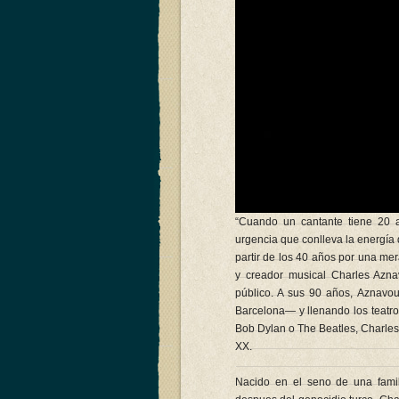
“Cuando un cantante tiene 20 
urgencia que conlleva la energía 
partir de los 40 años por una mer
y creador musical Charles Azna
público. A sus 90 años, Aznavo
Barcelona— y llenando los teatro
Bob Dylan o The Beatles, Charles 
XX.
Nacido en el seno de una famil