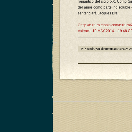
romántico del siglo XX. Como Sina
del amor como parte indisoluble d
sentenciará Jacques Brel.
Chttp://cultura.elpais.com/cu
Valencia 19 MAY 2014 – 19:48 C
Publicado por diamantesmusicales e