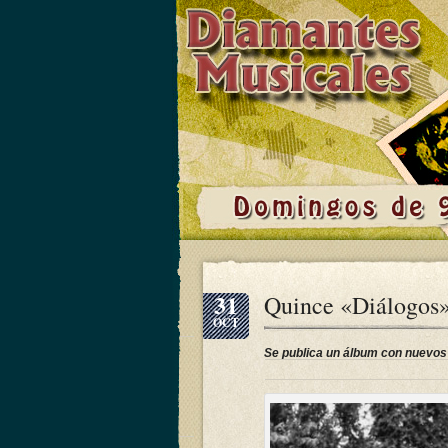
31
Quince «Diálogos» 
OCT
Se publica un álbum con nuevos 