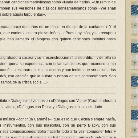
uedaban canciones maravillosas como «Nada de nada», «Un ramito de
mbién sus versiones de clásicos norteamericanos como «We shall
 sobre aguas turbulentas».
eradas hace dos años en un disco en directo de la cantautora. Y el
 que contenía cuatro piezas inéditas. Pues hay más, y las recupera
e han llamado «Diálogos» con quince canciones inéditas hasta
grabadora casera y su «reconstrucción» ha sido difícil, y de ella se
ien aporta su experiencia con estas canciones que reconoce como
Caramés– «estaban en cintas caseras y han tenido que ser estudiadas
uizá, esa canción que la autora buscaba en sus composiciones. Son
esamor, de la crítica social…».
ítulo «Diálogos», divididos en «Diálogos con Valle» (Cecilia adoraba
on la vida», «Diálogos con Dios» y «Diálogos con la sociedad».
la música –continúa Caramés–, que es lo que Cecilia siempre hacía,
us instrumentos, con sus mascotas, con su perro Blacky, con sus
sus composiciones. Solía hacerlo todo a la vez, componer letra y
ababa, y en las grabaciones se hablaba a ella misma fijando letras y