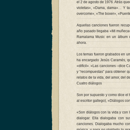
el 2 de agosto de 1976. Atrás q
violetas», «Dama, dama»… Y ta
overcome», «The boxer», «Puente
Aquellas canciones fueron recup
año pasado llegaba «Mi muñeca»,
Ramalama Music en un álbum qu
ahora.
Los temas fueron grabados en una 
ha encargado Jesús Caramés, qu
«difícil». «Las canciones –dice 
y “recompuestas” para obtener q
relatos de la vida, del amor, del d
Cuatro diálogos
Son por supuesto y como dice el t
al escritor gallego), «Diálogos c
«Son diálogos con la vida y con 
dialogar. Ella dialogaba con s
canciones. Dialogaba mucho con 
música, y para no olvidarlo lo gr