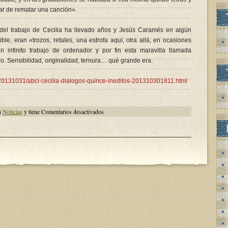
nar de rematar una canción».
 del trabajo de Cecilia ha llevado años y Jesús Caramés en algún
e, eran «trozos, retales, una estrofa aquí, otra allá, en ocasiones
 infinito trabajo de ordenador y por fin esta maravilla llamada
o. Sensibilidad, originalidad, ternura… qué grande era.
/20131031/abci-cecilia-dialogos-quince-ineditos-201310301811.html
en
n
Noticias
y tiene
Comentarios desactivados
Quince
«Diálogos»
inéditos
de
Cecilia