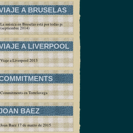
VIAJE A BRUSELAS
La música en Bruselas está por todas partes
(septiembre 2014)
VIAJE A LIVERPOOL
Viaje a Liverpool 2013
COMMITMENTS
Commitments en Torrelavega
JOAN BAEZ
Joan Baez 17 de marzo de 2015