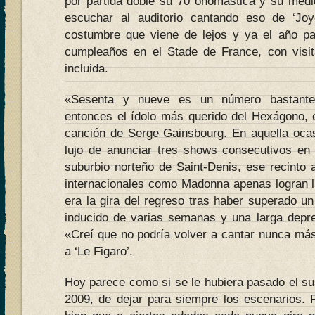
por partida doble su 70 onomástica y su medio
escuchar al auditorio cantando eso de ‘Joy
costumbre que viene de lejos y ya el año pa
cumpleaños en el Stade de France, con visit
incluida.
«Sesenta y nueve es un número bastante 
entonces el ídolo más querido del Hexágono, e
canción de Serge Gainsbourg. En aquella ocas
lujo de anunciar tres shows consecutivos en
suburbio norteño de Saint-Denis, ese recinto al
internacionales como Madonna apenas logran l
era la gira del regreso tras haber superado u
inducido de varias semanas y una larga depres
«Creí que no podría volver a cantar nunca m
a ‘Le Figaro’.
Hoy parece como si se le hubiera pasado el su
2009, de dejar para siempre los escenarios.