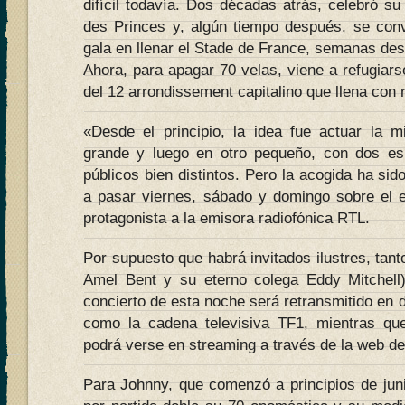
difícil todavía. Dos décadas atrás, celebró s
des Princes y, algún tiempo después, se convi
gala en llenar el Stade de France, semanas des
Ahora, para apagar 70 velas, viene a refugiar
del 12 arrondissement capitalino que llena con 
«Desde el principio, la idea fue actuar la 
grande y luego en otro pequeño, con dos esp
públicos bien distintos. Pero la acogida ha sido
a pasar viernes, sábado y domingo sobre el e
protagonista a la emisora radiofónica RTL.
Por supuesto que habrá invitados ilustres, tant
Amel Bent y su eterno colega Eddy Mitchell
concierto de esta noche será retransmitido en d
como la cadena televisiva TF1, mientras que
podrá verse en streaming a través de la web d
Para Johnny, que comenzó a principios de juni