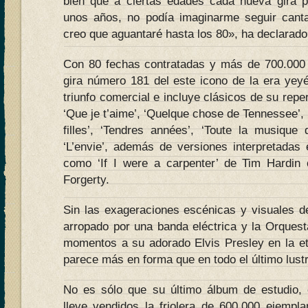
bien que a ciertas edades cada nueva gira p
unos años, no podía imaginarme seguir cant
creo que aguantaré hasta los 80», ha declarado 
Con 80 fechas contratadas y más de 700.000 
gira número 181 del este icono de la era yey
triunfo comercial e incluye clásicos de su reper
‘Que je t’aime’, ‘Quelque chose de Tennessee’, ‘
filles’, ‘Tendres années’, ‘Toute la musique 
‘L’envie’, además de versiones interpretadas
como ‘If I were a carpenter’ de Tim Hardin 
Forgerty.
Sin las exageraciones escénicas y visuales de
arropado por una banda eléctrica y la Orquest
momentos a su adorado Elvis Presley en la e
parece más en forma que en todo el último lustr
No es sólo que su último álbum de estudio, 
lleve vendidos la friolera de 600.000 ejempl