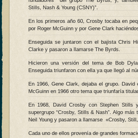
fundadores del grupo The Byrds, y, tambié
Stills, Nash & Young (CSNY)”.
En los primeros año 60, Crosby tocaba en pe
por Roger McGuinn y por Gene Clark haciéndos
Enseguida se juntaron con el bajista Chris Hi
Clarke y pasaron a llamarse The Byrds.
Hicieron una versión del tema de Bob Dyl
Enseguida triunfaron con ella ya que llegó al n
En 1966, Gene Clark, dejaba el grupo. David
McGuinn en 1966 otro tema que triunfaría titula
En 1968, David Crosby con Stephen Stills
supergrupo “Crosby, Stills & Nash”. Algo más t
Neil Young y pasaron a llamarse «Crosby, Stil
Cada uno de ellos provenía de grandes formaci