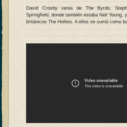
David Crosby venia de The Byrds; Stephe
Springfield, donde también estaba Neil Young, 
británicos The Hollies. A ellos se sumó como b