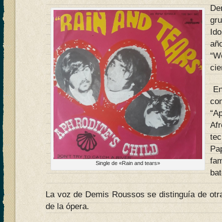
De
gr
Id
añ
“W
cie
En
co
“Ap
Afr
te
Pa
fa
Single de «Rain and tears»
bat
La voz de Demis Roussos se distinguía de otra
de la ópera.