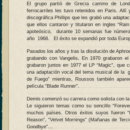
El grupo partió de Grecia camino de Lond
ferrocarriles les tuvo retenidos en Paris. Allí
discográfica Phillips que les grabó una adapta
que ellos cantaron y titularon en ingles “Rain
apoteósico, durante 10 semanas fue número 
año 1968. El éxito se expandió por toda Euro
Pasados los años y tras la disolución de Aphrod
grabando con Vangelis
.
En 1970 grabaron el
grabaron juntos en 1977 el LP “Magic”, que c
una adaptación vocal del tema musical de la 
de Fuego” mientras, Roussos también apare
película “Blade Runner”.
Demis comenzó su carrera como solista con la
Le siguieron temas como su sencillo “Foreve
muchos países. Otros éxitos suyos fueron 
Reason”, “Velvet Mornings” (Mañanas de Terci
Goodbye”…