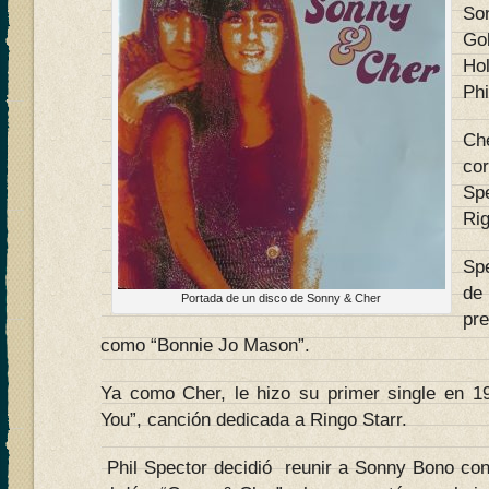
So
Go
Ho
Phi
Ch
co
Sp
Rig
Spe
d
Portada de un disco de Sonny & Cher
pr
como “Bonnie Jo Mason”.
Ya como Cher, le hizo su primer single en 1
You”, canción dedicada a Ringo Starr.
Phil Spector decidió reunir a Sonny Bono co