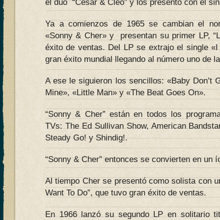
el dúo “Cesar & Cleo” y los presentó con el sin
Ya a comienzos de 1965 se cambian el nom
«Sonny & Cher» y presentan su primer LP, “L
éxito de ventas. Del LP se extrajo el single 
gran éxito mundial llegando al número uno de la 
A ese le siguieron los sencillos: «Baby Don’t 
Mine», «Little Man» y «The Beat Goes On».
“Sonny & Cher” están en todos los program
TVs: The Ed Sullivan Show, American Bandsta
Steady Go! y Shindig!.
“Sonny & Cher” entonces se convierten en un í
Al tiempo Cher se presentó como solista con un 
Want To Do”, que tuvo gran éxito de ventas.
En 1966 lanzó su segundo LP en solitario ti