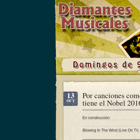
13
Por canciones com
tiene el Nobel 201
OCT
En construcción
Blowing In The Wind (Live On TV,