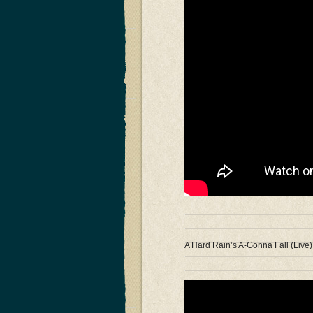
A Hard Rain’s A-Gonna Fall (Live)