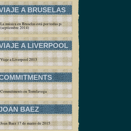
VIAJE A BRUSELAS
La música en Bruselas está por todas partes
(septiembre 2014)
VIAJE A LIVERPOOL
Viaje a Liverpool 2013
COMMITMENTS
Commitments en Torrelavega
JOAN BAEZ
Joan Baez 17 de marzo de 2015