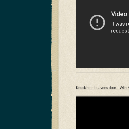
Knockin on heavens door – With 