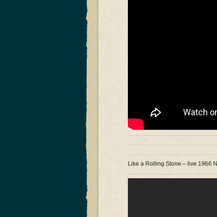
Like a Rolling Stone – live 1966