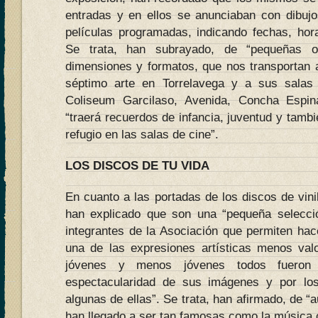
entradas y en ellos se anunciaban con dibuj
películas programadas, indicando fechas, hora
Se trata, han subrayado, de “pequeñas o
dimensiones y formatos, que nos transportan 
séptimo arte en Torrelavega y a sus salas d
Coliseum Garcilaso, Avenida, Concha Espi
“traerá recuerdos de infancia, juventud y tamb
refugio en las salas de cine”.
LOS DISCOS DE TU VIDA
En cuanto a las portadas de los discos de vin
han explicado que son una “pequeña selecció
integrantes de la Asociación que permiten hac
una de las expresiones artísticas menos val
jóvenes y menos jóvenes todos fueron 
espectacularidad de sus imágenes y por lo
algunas de ellas”. Se trata, han afirmado, de “
han llegado a ser tan famosas como la música co