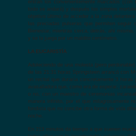
entran los convenientemente marcados (con r
todo se andará) y después los simples mortale
objetivo último de acceder a la zona delantera 
las preciadas pulseras que permiten seguir 
Bienestar, mientras cerca, detrás, ahí mismo
y se la juega por un maldito centímetro.
LA EUCARISTÍA
Adoleciendo de una molesta (pero perdonable) 
de las 21:31 horas Springsteen arrancó con My
un recital que duraría concretamente 3 horas
avasalladora que, como era de esperar, zarand
o no, con un maestro de ceremonias incansab
manera infinito, por el que milagrosamente n
fondista que no concibe otra forma de vida dife
noche.
En 213 minutos da tiempo a que suenen mucha