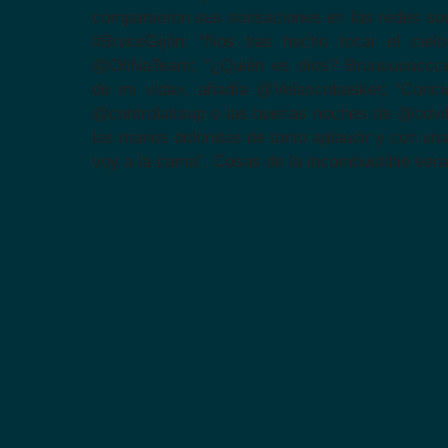
compartieron sus sensaciones en las redes soc
#BruceGijón: “Nos has hecho tocar el cielo
@OliNaTeam; “¿Quién es dios? Bruuuuuuccce
de mi vida», añadía @Velascobasket; “Conci
@controlaltsup o las buenas noches de @covib
las manos doloridas de tanto aplaudir y con una
voy a la cama”. Cosas de la incombustible vera