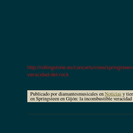
http://rollingstone.es/concerts/view/springsteen
veracidad-del-rock
Publicado por diamantesmusicales en
Noticias
y tie
en Springsteen en Gijón: la incombustible veracidad 