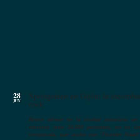
28
Springsteen en Gijón: la incombus
JUN
rock
Bruce ofrece en la ciudad asturiana un 
minutos ante 30.000 personas, en su ún
temporada, que acabó con ‘Thunder Road’ 