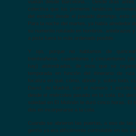
vuelan desde Barcelona… Desde días antes 
colectiva que los primeros fanáticos terminar
del estadio desde el pasado domingo, esto e
Para la noche del martes, ya había alrededor d
su numerito rotulado en hombros, antebrazos y
a pista fuera lo más ordenado posible.
Y ojo, porque no hablamos de quinceañ
treinteañeros, cuarentones y cincuentones (de
hay) atolondrados, de esos que se organi
temporada en función del itinerario de rut
focaliza en qué, cómo, dónde y, sobre todo, c
David, de Madrid, con el número 1 escrito 
desde el miércoles pasado en la cola. Es deci
soledad en El Molinón le duró cinco horas. El 
dos en incorporarse a la cola.
Cuando se abrieron las puertas, a eso de las s
gentío ya era difícilmente controlable en los a