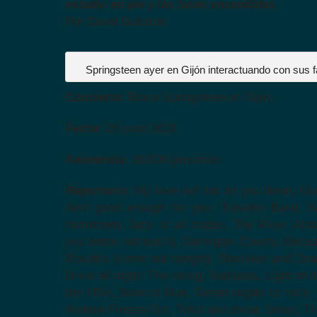
estadio en pie y las luces encendidas.
Por David Gallardo
Springsteen ayer en Gijón interactuando con sus 
Concierto
: Bruce Springsteen en Gijón
Fecha
: 26 junio 2013
Asistencia:
30.000 personas
Repertorio:
My love will not let you down, Out 
Ain’t good enough for you, Travelin’ Band, 
hometown, Jack of all trades, The River, Atlan
you better not touch), Darlington County, Becau
Rosalita (come out tonight), Shackled and Dra
Drive all night, The rising, Badlands, Light of
the USA, Born to Run, Seven nights to rock, 
Avenue Freeze-Out, Twist and shout, Shout, Th