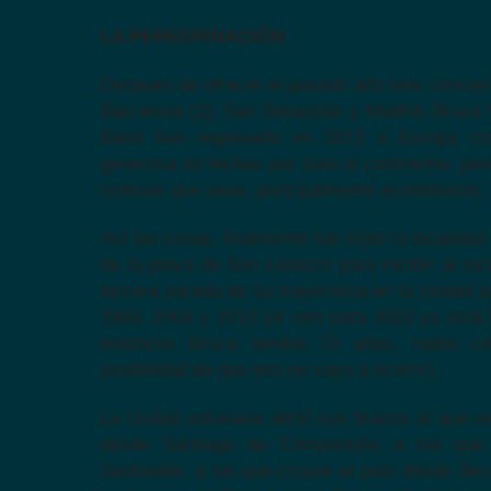
LA PEREGRINACIÓN
Después de ofrecer el pasado año seis concier
Barcelona (2), San Sebastián y Madrid, Bruce 
Band han regresado en 2013 a Europa con
generosa en fechas por todo el continente, pe
motivos que sean, principalmente económicos.
Así las cosas, finalmente fue Gijón la localidad
de la playa de San Lorenzo para recibir al ro
tercera parada de su trayectoria en la ciudad as
1993, 2003 y 2013 (el reto para 2023 ya está
entonces Bruce tendrá 73 años, nadie c
posibilidad de que eso no vaya a ocurrir).
La ciudad asturiana abrió sus brazos al que s
desde Santiago de Compostela, a los qu
Santander, a los que cruzan el país desde Sevil