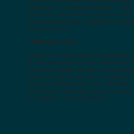
Springsteen –“¡Os queremos España!”–, antes de
guitarra una sentida versión acústica de Thun
para aterrizajes físicos, sensoriales o emoci
veracidad del rock.
‘LONG WALK HOME’
Apenas cinco minutos después de abandonar el 
la parte trasera del escenario y abandonaba el
su extenso séquito, del que en esta ocasi
Adele, conocida de sobra por los seguidores
por asistir habitualmente a sus conciertos.
apareció por la tribuna para buscar su asiento 
vio obligada a saludar avergonzada.