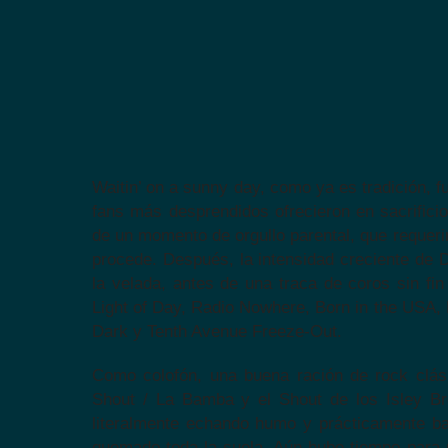
Waitin’ on a sunny day, como ya es tradición, f
fans más desprendidos ofrecieron en sacrifici
de un momento de orgullo parental, que requerir
procede. Después, la intensidad creciente de Dr
la velada, antes de una traca de coros sin fi
Light of Day, Radio Nowhere, Born in the USA, 
Dark y Tenth Avenue Freeze-Out.
Como colofón, una buena ración de rock clás
Shout / La Bamba y el Shout de los Isley Br
literalmente echando humo y prácticamente ba
quemado toda la suela. Aún hubo tiempo para 