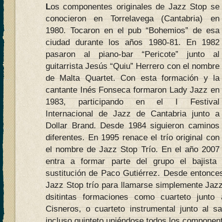
L
os componentes originales de Jazz Stop se
conocieron en Torrelavega (Cantabria) en
1980. Tocaron en el pub “Bohemios” de esa
ciudad durante los años 1980-81. En 1982
pasaron al piano-bar “Pericote” junto al
guitarrista Jesús “Quiu” Herrero con el nombre
de Malta Quartet. Con esta formación y la
cantante Inés Fonseca formaron Lady Jazz en
1983, participando en el I Festival
Internacional de Jazz de Cantabria junto a
Dollar Brand. Desde 1984 siguieron caminos
diferentes. En 1995 renace el trío original con
el nombre de Jazz Stop Trío. En el año 2007
entra a formar parte del grupo el bajista
sustitución de Paco Gutiérrez. Desde entonces
Jazz Stop trío para llamarse simplemente Jaz
dsitintas formaciones como cuarteto junto
Cisneros, o cuarteto instrumental junto al sa
incluso quinteto uniéndose todos los componen