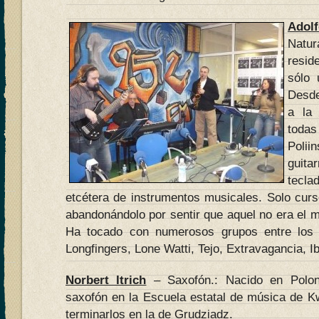
Adol
Natu
resid
sólo 
Desde
a la
tod
Poli
guitar
tecla
etcétera de instrumentos musicales. Solo curs
abandonándolo por sentir que aquel no era el 
Ha tocado con numerosos grupos entre los 
Longfingers, Lone Watti, Tejo, Extravagancia, I
Norbert Itrich
– Saxofón.: Nacido en Poloni
saxofón en la Escuela estatal de música de K
terminarlos en la de Grudziadz.