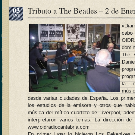
03
Tributo a The Beatles – 2 de Ene
ENE
«Diam
cab
OIDR
domin
The 
Dani
progr
progr
la m
músi
desde varias ciudades de España. Los primer
los estudios de la emisora y otros que habl
música del mítico cuarteto de Liverpool, adem
interpretaron varios temas. La dirección de
www.oidradiocantabria.com
En primer lugar lo hicieron Los Pekenikes