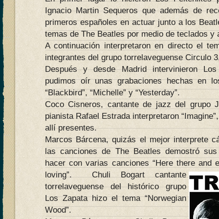
Ignacio Martin Sequeros que además de reco
primeros españoles en actuar junto a los Beatle
temas de The Beatles por medio de teclados y 
A continuación interpretaron en directo el t
integrantes del grupo torrelaveguense Circulo 3
Después y desde Madrid intervinieron Los
pudimos oír unas grabaciones hechas en l
“Blackbird”, “Michelle” y “Yesterday”.
Coco Cisneros, cantante de jazz del grupo
pianista Rafael Estrada interpretaron “Imagine”
allí presentes.
Marcos Bárcena, quizás el mejor interprete cá
las canciones de The Beatles demostró sus
hacer con varias canciones “Here there and ev
loving”.
Chuli Bogart cantante
torrelaveguense del histórico grupo
Los Zapata hizo el tema “Norwegian
Wood”.