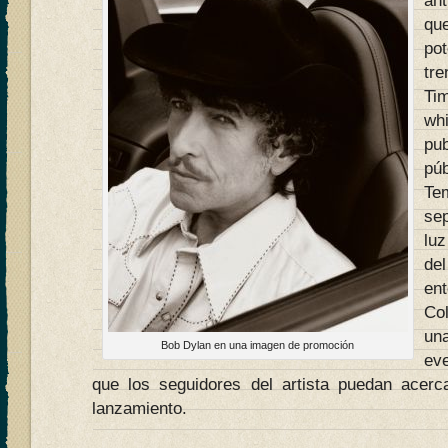
ant
qu
po
tre
Ti
wh
pu
pú
Te
se
luz
de
en
Co
un
Bob Dylan en una imagen de promoción
ev
que los seguidores del artista puedan acerc
lanzamiento.