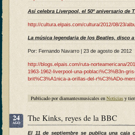
Así celebra Liverpool, el 50º aniversario de 
http://cultura.elpais.com/cultura/2012/08/2
La música legendaria de los Beatles, disco a
Por: Fernando Navarro | 23 de agosto de 2012
http://blogs.elpais.com/ruta-norteamericana/20
1963-1962-liverpool-una-poblaci%C3%B3n-gris-
brit%C3%A1nica-a-orillas-del-r%C3%ADo-mers
Publicado por diamantesmusicales en
Noticias
y tie
24
The Kinks, reyes de la BBC
AGO
El 11 de septiembre se publica una caja