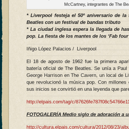
McCartney, integrantes de The Bea
* Liverpool festeja el 50º aniversario de l
Beatles con un festival de bandas tributo
* La ciudad inglesa espera la llegada de ha
pop. La fiesta de los mantes de los ‘Fab four
Iñigo López Palacios / Liverpool
El 18 de agosto de 1962 fue la primera apar
batería oficial de The Beatles. Se unía a Pau
George Harrison en The Cavern, un local de Li
que revolucionó la música pop. Con millones
sus inicios se convirtió en una leyenda que pare
http://elpais.com/tag/c/87626fe787f08c54766e
FOTOGALERÍA Medio siglo de adoración a un
http://cultura.elpais.com/cultura/2012/08/2