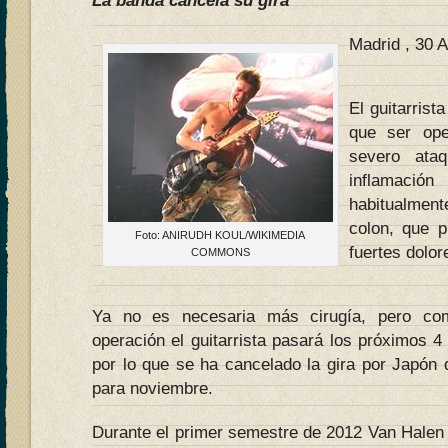
La banda cancela su gira
Madrid , 30 
El guitarrist
que ser ope
severo ataq
inflamaci
habitualmen
colon, que 
Foto: ANIRUDH KOUL/WIKIMEDIA
fuertes dolor
COMMONS
Ya no es necesaria más cirugía, pero co
operación el guitarrista pasará los próximos 
por lo que se ha cancelado la gira por Japón 
para noviembre.
Durante el primer semestre de 2012 Van Hale