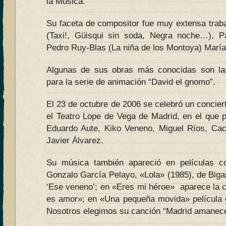
la Música.
Su faceta de compositor fue muy extensa trab
(Taxi!, Güisqui sin soda, Negra noche…), P
Pedro Ruy-Blas (La niña de los Montoya) María
Algunas de sus obras más conocidas son l
para la serie de animación “David el gnomo”.
El 23 de octubre de 2006 se celebró un concier
el Teatro Lope de Vega de Madrid, en el que 
Eduardo Aute, Kiko Veneno, Miguel Ríos, Ca
Javier Álvarez.
Su música también apareció en películas 
Gonzalo García Pelayo, «Lola» (1985), de Biga
‘Ese veneno’; en «Eres mi héroe» aparece la 
es amor»; en «Una pequeña movida» película 
Nosotros elegimos su canción “Madrid amanece