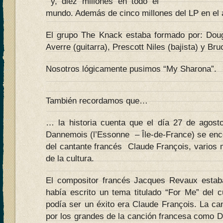
y, diez millones en todo el
mundo. Además de cinco millones del LP en el 
El grupo The Knack estaba formado por: Doug
Averre (guitarra), Prescott Niles (bajista) y Bru
Nosotros lógicamente pusimos “My Sharona”.
También recordamos que…
… la historia cuenta que el día 27 de agost
Dannemois (l’Essonne – Île-de-France) se encon
del cantante francés Claude François, varios 
de la cultura.
El compositor francés Jacques Revaux estaba
había escrito un tema titulado “For Me” del c
podía ser un éxito era Claude François. La ca
por los grandes de la canción francesa como D