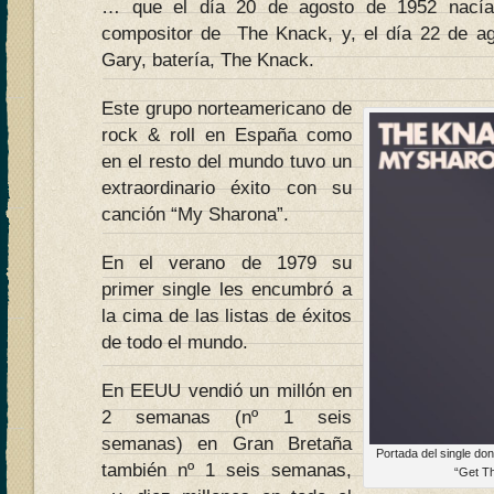
… que el día 20 de agosto de 1952 nacía 
compositor de The Knack, y, el día 22 de a
Gary, batería, The Knack.
Este grupo norteamericano de
rock & roll en España como
en el resto del mundo tuvo un
extraordinario éxito con su
canción “My Sharona”.
En el verano de 1979 su
primer single les encumbró a
la cima de las listas de éxitos
de todo el mundo.
En EEUU vendió un millón en
2 semanas (nº 1 seis
semanas) en Gran Bretaña
Portada del single do
también nº 1 seis semanas,
“Get Th