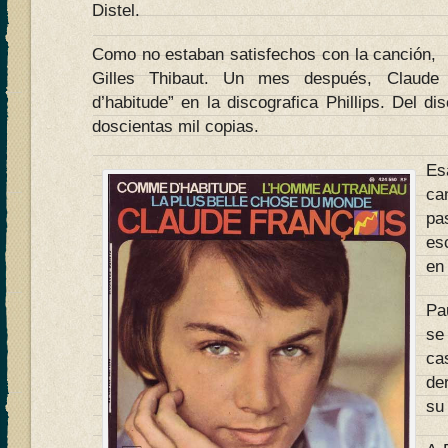
Distel.
Como no estaban satisfechos con la canción, le
Gilles Thibaut. Un mes después, Claude
d’habitude” en la discografica Phillips. Del d
doscientas mil copias.
E
ca
pa
es
en 
Pa
se
ca
de
su