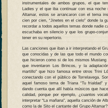
instrumentales de ambos grupos, el que te
Ladies y el que iba continuar con esa noche m
Altamar, estos se arrancaron con el tema in
cien por cien, “Jinetes en el cielo” donde la g
recordar a todos aquellos temas donde nadie c
escuchaba en silencio y que los grupo-conju
tener en su repertorio.
Las canciones que iban a ir interpretando el G
que conocidas y de las que todo el mundo con
que hicieron como si de los mismos Mustang 
que inventaron Los Brincos, y la adaptació
martillo” que hizo famosa entre otros Trini L
conectando con el público de Torrelavega. So
aquel famoso tema de Triana “Tu frialdad” y
dando cuenta que allí había músicos que hac
calidad, porque por ejemplo, ¿cuantos vocal
interpretar “La mañana”, aquella canción de Alb
como la de Sito el cantante del Grupo Altamar?.