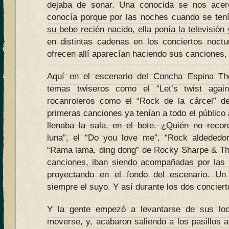
dejaba de sonar. Una conocida se nos ace
conocía porque por las noches cuando se tení
su bebe recién nacido, ella ponía la televisió
en distintas cadenas en los conciertos noct
ofrecen allí aparecían haciendo sus canciones,
Aquí en el escenario del Concha Espina T
temas twiseros como el “Let’s twist aga
rocanroleros como el “Rock de la cárcel” de
primeras canciones ya tenían a todo el público 
llenaba la sala, en el bote. ¿Quién no record
luna”, el “Do you love me”, “Rock aldededor
“Rama lama, ding dong” de Rocky Sharpe & The
canciones, iban siendo acompañadas por las
proyectando en el fondo del escenario. Un
siempre el suyo. Y así durante los dos conciert
Y la gente empezó a levantarse de sus lo
moverse, y, acabaron saliendo a los pasillos a 