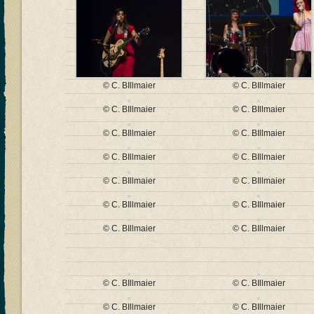
© C. BIllmaier
© C. BIllmaier
© C. BIllmaier
© C. BIllmaier
© C. BIllmaier
© C. BIllmaier
© C. BIllmaier
© C. BIllmaier
© C. BIllmaier
© C. BIllmaier
© C. BIllmaier
© C. BIllmaier
© C. BIllmaier
© C. BIllmaier
© C. BIllmaier
© C. BIllmaier
© C. BIllmaier
© C. BIllmaier