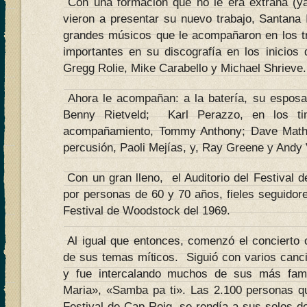
Con una formación que no le era extraña (ya
vieron a presentar su nuevo trabajo, Santana 
grandes músicos que le acompañaron en los t
importantes en su discografía en los inicios 
Gregg Rolie, Mike Carabello y Michael Shrieve.
Ahora le acompañan: a la batería, su esposa
Benny Rietveld; Karl Perazzo, en los tim
acompañamiento, Tommy Anthony; Dave Mathe
percusión, Paoli Mejías, y, Ray Greene y Andy
Con un gran lleno, el Auditorio del Festival 
por personas de 60 y 70 años, fieles seguidor
Festival de Woodstock del 1969.
Al igual que entonces, comenzó el concierto c
de sus temas míticos. Siguió con varios canc
y fue intercalando muchos de sus más fam
Maria», «Samba pa ti». Las 2.100 personas que
Festival de Cap Roig, se rendía a sus solos de 