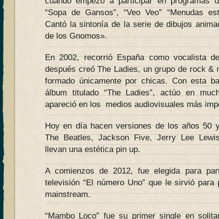
cuando empezó a participar en programas de
“Sopa de Gansos”, “Veo Veo” “Menudas est
Cantó la sintonía de la serie de dibujos anim
de los Gnomos».
En 2002, recorrió España como vocalista d
después creó The Ladies, un grupo de rock & rol
formado únicamente por chicas. Con esta b
álbum titulado “The Ladies”, actúo en muc
apareció en los medios audiovisuales más imp
Hoy en día hacen versiones de los años 50 y
The Beatles, Jackson Five, Jerry Lee Lew
llevan una estética pin up.
A comienzos de 2012, fue elegida para par
televisión “El número Uno” que le sirvió para
mainstream.
“Mambo Loco” fue su primer single en solita