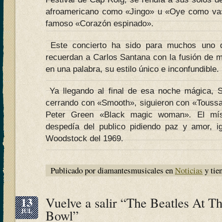
afroamericano como «Jingo» u «Oye como va
famoso «Corazón espinado».
Este concierto ha sido para muchos uno d
recuerdan a Carlos Santana con la fusión de m
en una palabra, su estilo único e inconfundible.
Ya llegando al final de esa noche mágica, 
cerrando con «Smooth», siguieron con «Toussai
Peter Green «Black magic woman». El mís
despedía del publico pidiendo paz y amor, i
Woodstock del 1969.
Publicado por diamantesmusicales en
Noticias
y tie
13
Vuelve a salir “The Beatles At 
JUL
Bowl”