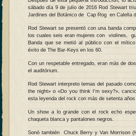
Después de esta pequeña introducción, lo actu
sábado día 9 de julio de 2016 Rod Stewart tri
Jardines del Botánico de Cap Rog en Calella de
Rod Stewart se presentó con una banda comp
los cuales seis eran mujeres con violines, gui
Banda que se metió al público con el mítico i
éxito de The Bar-Keys en los 60.
Con un respetable entregado, eran más de dos
el auditórium.
Rod Stewart interpreto temas del pasado com
the night» o «Do you think I’m sexy?», canci
esta leyenda del rock con más de setenta años
Un show a lo grande con el rock echo espe
chaqueta blanca y pantalones negros.
Sonó también Chuck Berry y Van Morrison (Hav