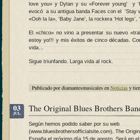
love you» y Dylan y su «Forever young’ y ‘D
evocó a su antigua banda Faces con el ‘Stay w
«Ooh la la», ‘Baby Jane’, la rockera ‘Hot legs’, 
El «chico» no vino a presentar su nuevo «trab
estoy yo!!! y mis éxitos de cinco décadas. Con
vida…
Sigue triunfando. Larga vida al rock.
Publicado por diamantesmusicales en
Noticias
y tie
03
The Original Blues Brothers Ban
JUL
Según hemos podido saber por su web
(www.bluesbrothersofficialsite.com), The Origi
España el próximo día 15 de agosto. Será en el 