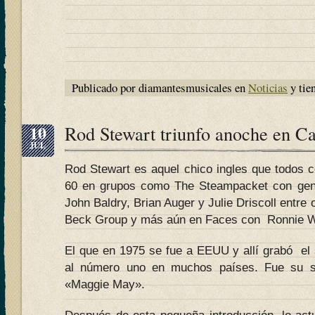
Publicado por diamantesmusicales en
Noticias
y tie
10
Rod Stewart triunfo anoche en C
JUL
Rod Stewart es aquel chico ingles que todos c
60 en grupos como The Steampacket con gen
John Baldry, Brian Auger y Julie Driscoll entre
Beck Group y más aún en Faces con Ronnie W
El que en 1975 se fue a EEUU y allí grabó el s
al número uno en muchos países. Fue su se
«Maggie May».