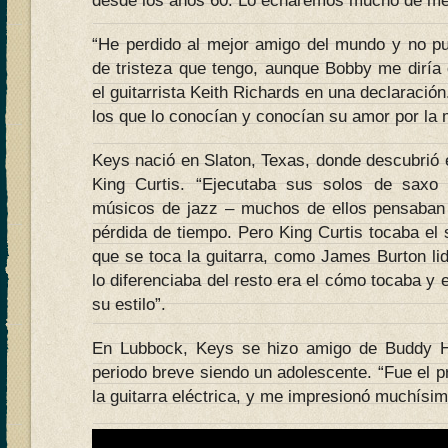
desde los años 60. Lo echaremos mucho de me
“He perdido al mejor amigo del mundo y no p
de tristeza que tengo, aunque Bobby me diría
el guitarrista Keith Richards en una declaració
los que lo conocían y conocían su amor por la 
Keys nació en Slaton, Texas, donde descubrió e
King Curtis. “Ejecutaba sus solos de saxo 
músicos de jazz – muchos de ellos pensaban 
pérdida de tiempo. Pero King Curtis tocaba el
que se toca la guitarra, como James Burton li
lo diferenciaba del resto era el cómo tocaba y 
su estilo”.
En Lubbock, Keys se hizo amigo de Buddy Ho
periodo breve siendo un adolescente. “Fue el p
la guitarra eléctrica, y me impresionó muchísim