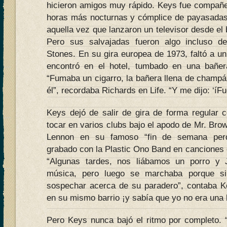
hicieron amigos muy rápido. Keys fue compañe
horas más nocturnas y cómplice de payasadas
aquella vez que lanzaron un televisor desde el 
Pero sus salvajadas fueron algo incluso d
Stones. En su gira europea de 1973, faltó a u
encontró en el hotel, tumbado en una bañe
“Fumaba un cigarro, la bañera llena de champá
él”, recordaba Richards en Life. “Y me dijo: ‘íFu
Keys dejó de salir de gira de forma regular
tocar en varios clubs bajo el apodo de Mr. Bro
Lennon en su famoso “fin de semana perdi
grabado con la Plastic Ono Band en canciones 
“Algunas tardes, nos liábamos un porro y
música, pero luego se marchaba porque si
sospechar acerca de su paradero”, contaba K
en su mismo barrio ¡y sabía que yo no era una 
Pero Keys nunca bajó el ritmo por completo.