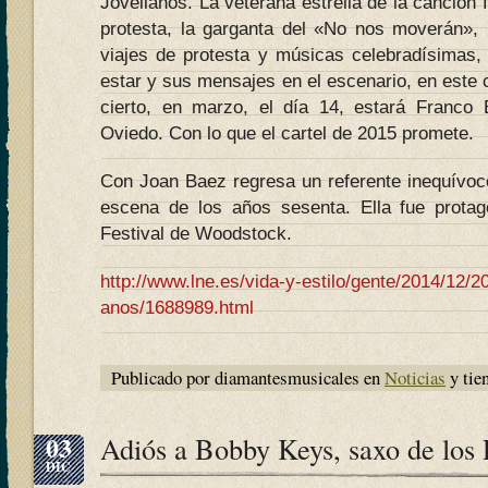
Jovellanos. La veterana estrella de la canción 
protesta, la garganta del «No nos moverán»,
viajes de protesta y músicas celebradísimas
estar y sus mensajes en el escenario, en este c
cierto, en marzo, el día 14, estará Franco B
Oviedo. Con lo que el cartel de 2015 promete.
Con Joan Baez regresa un referente inequívoco 
escena de los años sesenta. Ella fue protago
Festival de Woodstock.
http://www.lne.es/vida-y-estilo/gente/2014/12/2
anos/1688989.html
Publicado por diamantesmusicales en
Noticias
y tie
03
Adiós a Bobby Keys, saxo de los 
DIC