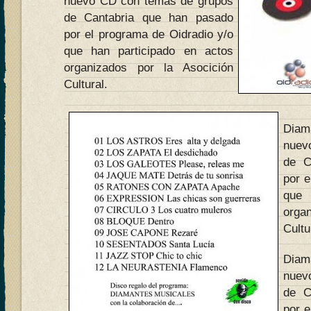
nuevo CD con temas de grupos
de Cantabria que han pasado
por el programa de Oidradio y/o
que han participado en actos
organizados por la Asocición
Cultural.
Dia
nuev
de C
por e
que 
orga
Cultu
Dia
nuev
de C
por e