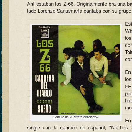
Ahí estaban los Z-66. Originalmente era una ba
lado Lorenzo Santamaría cantaba con su grupo 
Es
Wh
lo
co
To
can
En
lo
EP
pe
ha
mun
Sencillo de «Carrera del diablo»
En
single con la canción en español, “Noches e