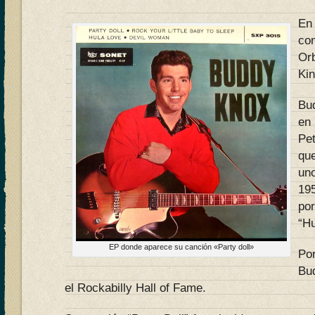
E
co
Or
Kin
Bu
en
Pet
que
uno
19
por
“Hu
EP donde aparece su canción «Party doll»
Po
Bu
el Rockabilly Hall of Fame.