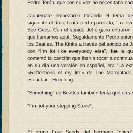
Pedro Terán, que con su voz no necesitaba na
Jaquemate empezaron tocando el tema de
siguiente el título tenía cierto parecido, “To l
Bee Gees. Con el sonido del órgano entraron 
que llamamos aquí. Seguidamente Pedro entonó
los Beatles. The Kinks a través del sonido de J
con “I’m lot like everybody else”, fue la 
comentó la canción que iban a tocar a continuac
en su día una versión en español, era “La ext
«Reflections of my life» de The Marmalade
escuchar. ”How long”.
“Something” de Beatles también tenía que oírse
“I’m not your stepping Stone”.
El grupo Four Sands del hermano “chicu” 