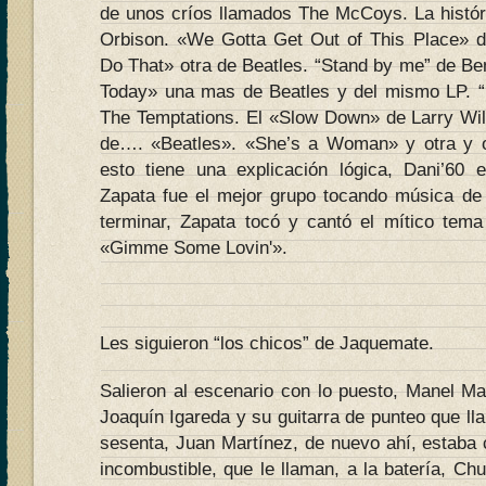
de unos críos llamados The McCoys. La histó
Orbison. «We Gotta Get Out of This Place» d
Do That» otra de Beatles. “Stand by me” de Be
Today» una mas de Beatles y del mismo LP. “
The Temptations. El «Slow Down» de Larry Wil
de…. «Beatles». «She’s a Woman» y otra y ot
esto tiene una explicación lógica, Dani’60 
Zapata fue el mejor grupo tocando música de 
terminar, Zapata tocó y cantó el mítico tem
«Gimme Some Lovin'».
Les siguieron “los chicos” de Jaquemate.
Salieron al escenario con lo puesto, Manel Ma
Joaquín Igareda y su guitarra de punteo que l
sesenta, Juan Martínez, de nuevo ahí, estaba c
incombustible, que le llaman, a la batería, Chu