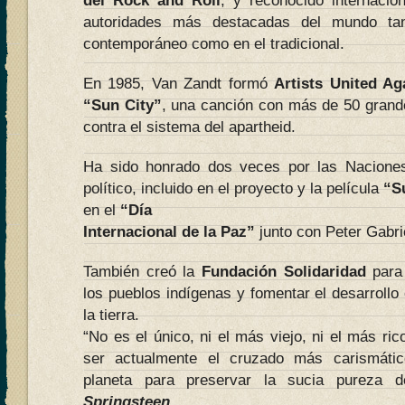
del Rock and Roll
, y reconocido internaci
autoridades más destacadas del mundo ta
contemporáneo como en el tradicional.
En 1985, Van Zandt formó
Artists United Ag
“Sun City”
, una canción con más de 50 grande
contra el sistema del apartheid.
Ha sido honrado dos veces por las Nacione
político, incluido en el proyecto y la película
“S
en el
“Día
Internacional de la Paz”
junto con Peter Gabri
También creó la
Fundación Solidaridad
para 
los pueblos indígenas y fomentar el desarroll
la tierra.
“No es el único, ni el más viejo, ni el más ric
ser actualmente el cruzado más carismátic
planeta para preservar la sucia pureza 
Springsteen