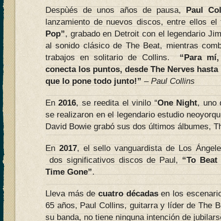
Despùés de unos años de pausa,
Paul Col
lanzamiento de nuevos discos, entre ellos el 
Pop”
, grabado en Detroit con el legendario J
al sonido clásico de The Beat, mientras comb
trabajos en solitario de Collins.
“Para mí,
conecta los puntos, desde The Nerves hasta 
que lo pone todo junto!”
–
Paul Collins
En
2016
, se reedita el vinilo “
One Night
, uno 
se realizaron en el legendario estudio neoyor
David Bowie grabó sus dos últimos álbumes, T
En
2017
, el sello vanguardista de Los Ángele
dos significativos discos de Paul,
“To Beat 
Time Gone”
.
Lleva más de
cuatro décadas
en los escenari
65 años, Paul Collins, guitarra y líder de The 
su banda, no tiene ninguna intención de jubilars