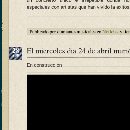
un concierto único e irrepetible donde n
especiales con artistas que han vivido la exi
Publicado por diamantesmusicales en
Noticias
y tie
28
El miercoles dia 24 de abril muri
ABR
En construcción