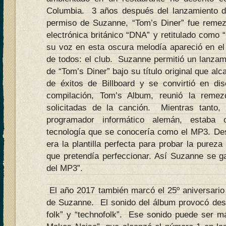
Columbia. 3 años después del lanzamiento de
permiso de Suzanne, “Tom’s Diner” fue remez
electrónica británico “DNA” y retitulado como
su voz en esta oscura melodía apareció en el
de todos: el club. Suzanne permitió un lanzami
de “Tom’s Diner” bajo su título original que alc
de éxitos de Billboard y se convirtió en 
compilación, Tom’s Album, reunió la remez
solicitadas de la canción. Mientras tanto, 
programador informático alemán, estaba o
tecnología que se conocería como el MP3. De
era la plantilla perfecta para probar la purez
que pretendía perfeccionar. Así Suzanne se 
del MP3”.
El año 2017 también marcó el 25º aniversario
de Suzanne. El sonido del álbum provocó desc
folk” y “technofolk”. Ese sonido puede ser m