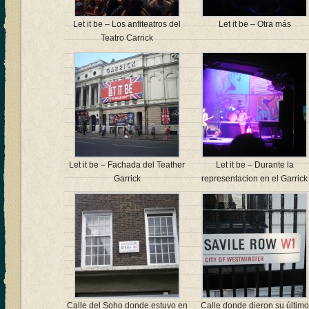
Let it be – Los anfiteatros del
Let it be – Otra más
Teatro Carrick
Let it be – Fachada del Teather
Let it be – Durante la
Garrick
representacion en el Garrick
Calle del Soho donde estuvo en
Calle donde dieron su último