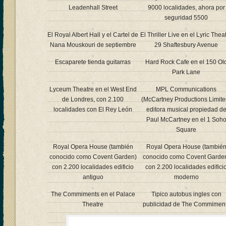
Leadenhall Street
9000 localidades, ahora por
seguridad 5500
El Royal Albert Hall y el Cartel de
El Thriller Live en el Lyric Thea
Nana Mouskouri de septiembre
29 Shaftesbury Avenue
Escaparete tienda guitarras
Hard Rock Cafe en el 150 Ol
Park Lane
Lyceum Theatre en el West End
MPL Communications
de Londres, con 2.100
(McCartney Productions Limite
localidades con El Rey León
editora musical propiedad d
Paul McCartney en el 1 Soh
Square
Royal Opera House (también
Royal Opera House (tambié
conocido como Covent Garden)
conocido como Covent Garde
con 2.200 localidades edificio
con 2.200 localidades edifici
antiguo
moderno
The Commiments en el Palace
Tipico autobus ingles con
Theatre
publicidad de The Commimen