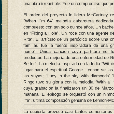
una obra irrepetible. Fue un compromiso que pr
El orden del proyecto lo lidero McCartney re
“When I´m 64” melodía cabaretera dedicada
compuesto con tan solo quince años. Un bache e
en “Fixing a Hole”. Un roce con una agente de
Rita”. El artículo de un periódico sobre una 
familiar, fue la fuente inspiradora de una g
home”. Única canción cuya partitura no fu
productor. La mejoría de una enfermedad de R
Better”. La melodía inspirada en la India “With
lugar para el espiritual George. Lennon se las 
las suyas; “Lucy in the sky with diamonds”,
Ringo tuvo su gloria con la melodía “With a li
cuya grabación la finalizaron un 30 de Marzo
mañana. El epílogo se orquestó con un himno
life”, ultima composición genuina de Lennon-M
La cubierta provocó casi tantos comentario