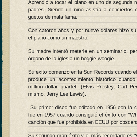
Aprendió a tocar el piano en uno de segunda
padres. Siendo un niño asistía a conciertos
guetos de mala fama.
Con catorce años y por nueve dólares hizo su
el piano como un maestro.
Su madre intentó meterle en un seminario, per
órgano de la iglesia un boggie-woogie.
Su éxito comenzó en la Sun Records cuando el
produce un acontecimiento histórico cuand
million dollar quartet” (Elvis Presley, Carl 
mismo, Jerry Lee Lewis).
Su primer disco fue editado en 1956 con la 
fue en 1957 cuando consiguió el éxito con “Who
canción que fue prohibida en EEUU por obscen
Su segundo gran éxito y el más recordado es “Gr