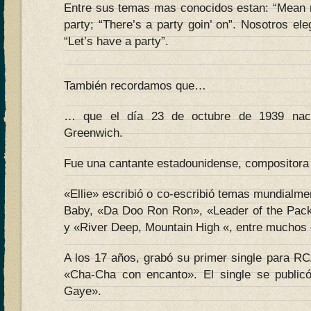
Entre sus temas mas conocidos estan: “Mean
party; “There’s a party goin’ on”. Nosotros e
“Let’s have a party”.
También recordamos que…
… que el día 23 de octubre de 1939 nacía
Greenwich.
Fue una cantante estadounidense, compositora 
«Ellie» escribió o co-escribió temas mundial
Baby, «Da Doo Ron Ron», «Leader of the Pac
y «River Deep, Mountain High «, entre muchos 
A los 17 años, grabó su primer single para RCA 
«Cha-Cha con encanto». El single se publicó
Gaye».