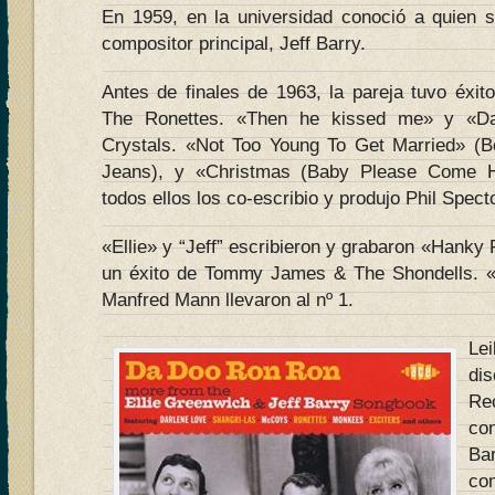
En 1959, en la universidad conoció a quien 
compositor principal, Jeff Barry.
Antes de finales de 1963, la pareja tuvo éx
The Ronettes. «Then he kissed me» y «
Crystals. «Not Too Young To Get Married» 
Jeans), y «Christmas (Baby Please Come H
todos ellos los co-escribio y produjo Phil Specto
«Ellie» y “Jeff” escribieron y grabaron «Hanky 
un éxito de Tommy James & The Shondells. 
Manfred Mann llevaron al nº 1.
Le
di
R
co
Ba
co