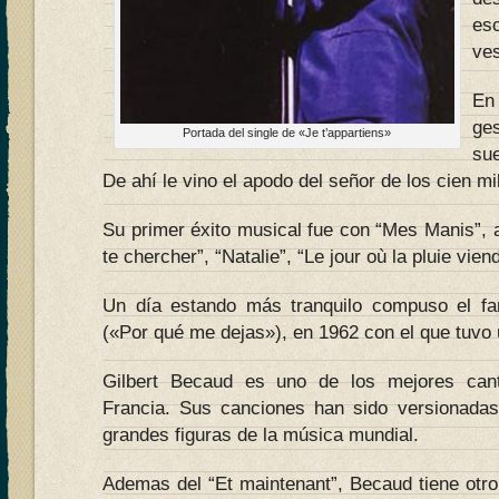
es
ves
En
ges
Portada del single de «Je t’appartiens»
sue
De ahí le vino el apodo del señor de los cien mil
Su primer éxito musical fue con “Mes Manis”, a
te chercher”, “Natalie”, “Le jour où la pluie vie
Un día estando más tranquilo compuso el f
(«Por qué me dejas»), en 1962 con el que tuvo u
Gilbert Becaud es uno de los mejores can
Francia. Sus canciones han sido versionadas
grandes figuras de la música mundial.
Ademas del “Et maintenant”, Becaud tiene otro