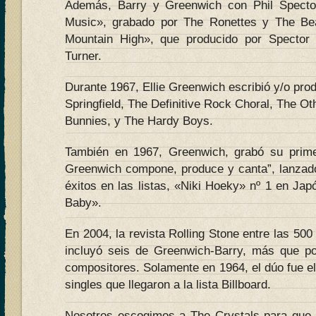
Además, Barry y Greenwich con Phil Specto
Music», grabado por The Ronettes y The Be
Mountain High», que producido por Spector
Turner.
Durante 1967, Ellie Greenwich escribió y/o pro
Springfield, The Definitive Rock Choral, The O
Bunnies, y The Hardy Boys.
También en 1967, Greenwich, grabó su primer 
Greenwich compone, produce y canta”, lanzad
éxitos en las listas, «Niki Hoeky» nº 1 en Ja
Baby».
En 2004, la revista Rolling Stone entre las 50
incluyó seis de Greenwich-Barry, más que po
compositores. Solamente en 1964, el dúo fue el
singles que llegaron a la lista Billboard.
Nosotros escogimos a The Crystals para que 