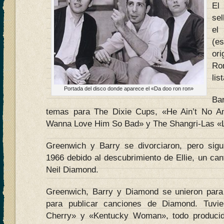
El
se
el
(e
ori
Ro
lis
Portada del disco donde aparece el «Da doo ron ron»
Bar
temas para The Dixie Cups, «He Ain’t No An
Wanna Love Him So Bad» y The Shangri-Las «L
Greenwich y Barry se divorciaron, pero sigu
1966 debido al descubrimiento de Ellie, un ca
Neil Diamond.
Greenwich, Barry y Diamond se unieron para 
para publicar canciones de Diamond. Tuvi
Cherry» y «Kentucky Woman», todo producid