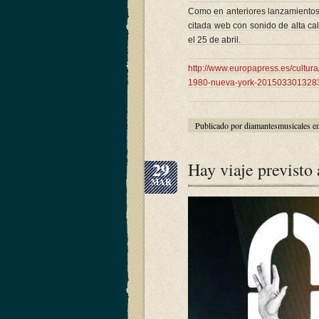
Como en anteriores lanzamientos d
citada web con sonido de alta ca
el 25 de abril.
http://www.europapress.es/cultur
1980-nueva-york-2015033013283
Publicado por diamantesmusicales e
29
Hay viaje previsto
MAR