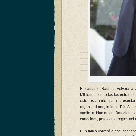
El cantante Raphael volverá a a
Mil·lenni, con todas las entrada
este escenario para present
organizadores, informa Efe. A pu
vuelto a triunfar en Barcelona
conocidos, pero con arreglos actu
El público volverá a escuchar esta