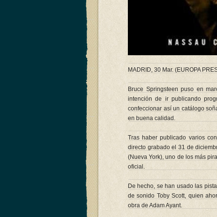
MADRID, 30 Mar. (EUROPA PRES
Bruce Springsteen puso en march
intención de ir publicando prog
confeccionar así un catálogo soñ
en buena calidad.
Tras haber publicado varios co
directo grabado el 31 de diciem
(Nueva York), uno de los más pira
oficial.
De hecho, se han usado las pista
de sonido Toby Scott, quien aho
obra de Adam Ayant.