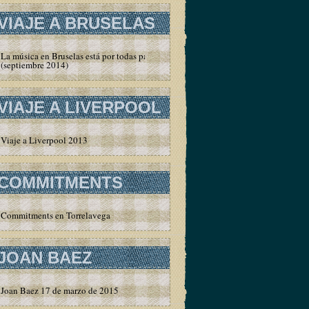
VIAJE A BRUSELAS
La música en Bruselas está por todas partes
(septiembre 2014)
VIAJE A LIVERPOOL
Viaje a Liverpool 2013
COMMITMENTS
Commitments en Torrelavega
JOAN BAEZ
Joan Baez 17 de marzo de 2015