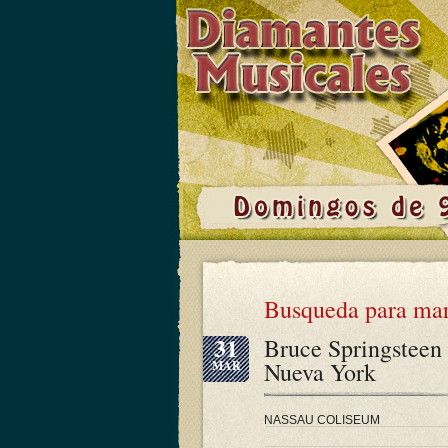
Busqueda para mar
31
Bruce Springsteen 
Nueva York
MAR
NASSAU COLISEUM