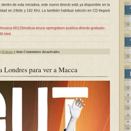
entro de esta iniciativa, este nuevo directo está ya disponible en la
lidad en 24bits y 192 Khz. La también habitual edición en CD llegará
a/musica-00129/noticia-bruce-springsteen-publica-directo-grabado-
6.html
en
n
Noticias
y tiene
Comentarios desactivados
Bruce
Springsteen
publica
un
 a Londres para ver a Macca
directo
grabado
en
1980
en
Nueva
York