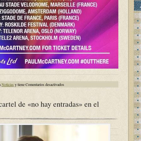
en
n
Noticias
y tiene
Comentarios desactivados
Hay
viaje
previsto
a
cartel de «no hay entradas» en el
Londres
para
ver
a
Macca