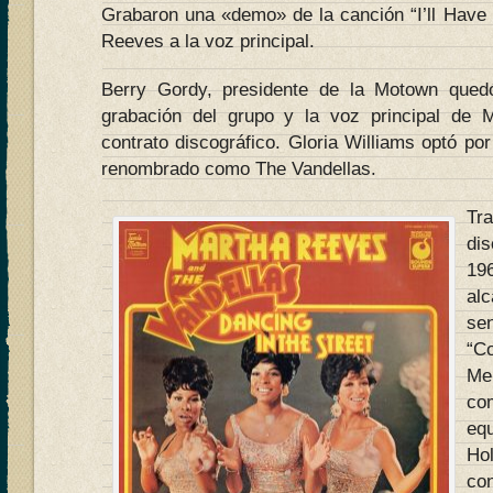
Grabaron una «demo» de la canción “I’ll Have
Reeves a la voz principal.
Berry Gordy, presidente de la Motown qued
grabación del grupo y la voz principal de M
contrato discográfico. Gloria Williams optó por 
renombrado como The Vandellas.
Tr
di
19
alc
se
“C
Me
co
eq
Ho
con