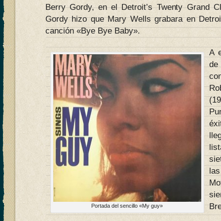
Berry Gordy, en el Detroit’s Twenty Grand Cl
Gordy hizo que Mary Wells grabara en Detroi
canción «Bye Bye Baby».
A e
de
co
Ro
(1
Pu
éx
ll
li
si
la
Mo
si
Bre
Portada del sencillo «My guy»