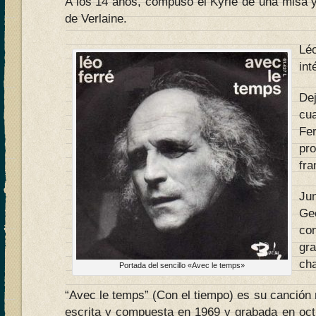
A los 14 años, compuso el Kyrie de una misa 
de Verlaine.
Léo
int
De
cu
Fe
pr
fra
Ju
Ge
co
gr
ch
Portada del sencillo «Avec le temps»
“Avec le temps” (Con el tiempo) es su canción
escrita y compuesta en 1969 y grabada en oct