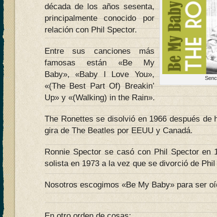
década de los años sesenta,
principalmente conocido por
relación con Phil Spector.
Entre sus canciones más
famosas están «Be My
Baby», «Baby I Love You»,
Senc
«(The Best Part Of) Breakin’
Up» y «(Walking) in the Rain».
The Ronettes se disolvió en 1966 después de h
gira de The Beatles por EEUU y Canadá.
Ronnie Spector se casó con Phil Spector en 
solista en 1973 a la vez que se divorció de Phil
Nosotros escogimos «Be My Baby» para ser oí
En otro orden de cosas: