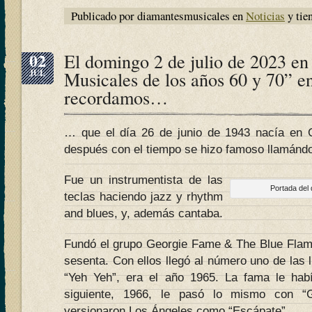
Publicado por diamantesmusicales en
Noticias
y tie
02
El domingo 2 de julio de 2023 e
JUL
Musicales de los años 60 y 70” e
recordamos…
… que el día 26 de junio de 1943 nacía en G
después con el tiempo se hizo famoso llamánd
Fue un instrumentista de las
Portada del
teclas haciendo jazz y rhythm
and blues, y, además cantaba.
Fundó el grupo Georgie Fame & The Blue Flam
sesenta. Con ellos llegó al número uno de las l
“Yeh Yeh”, era el año 1965. La fama le hab
siguiente, 1966, le pasó lo mismo con 
versionaron Los Ángeles como “Escápate”.