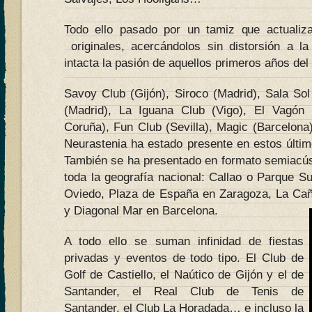
Todo ello pasado por un tamiz que actualiz
originales, acercándolos sin distorsión a l
intacta la pasión de aquellos primeros años de
Savoy Club (Gijón), Siroco (Madrid), Sala So
(Madrid), La Iguana Club (Vigo), El Vagón
Coruña), Fun Club (Sevilla), Magic (Barcelona
Neurastenia ha estado presente en estos últi
También se ha presentado en formato semiacú
toda la geografía nacional: Callao o Parque S
Oviedo, Plaza de España en Zaragoza, La Cañ
y Diagonal Mar en Barcelona.
A todo ello se suman infinidad de fiestas
privadas y eventos de todo tipo. El Club de
Golf de Castiello, el Naútico de Gijón y el de
Santander, el Real Club de Tenis de
Santander, el Club La Horadada… e incluso la