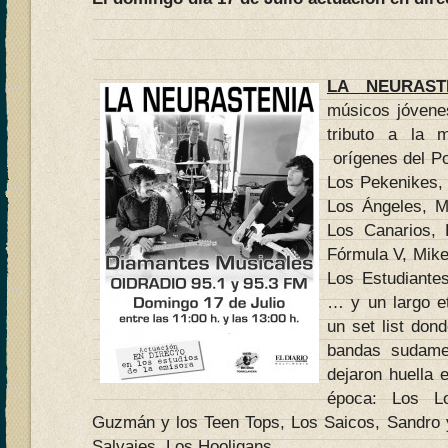
LA NEURAST
músicos jóvene
tributo a la 
orígenes del Po
Los Pekenikes,
Los Ángeles, M
Los Canarios, 
Fórmula V, Mike
Los Estudiante
… y un largo e
un set list don
bandas sudame
dejaron huella 
época: Los Lo
Guzmán y los Teen Tops, Los Saicos, Sandro 
Salvajes, Los Hooligans…