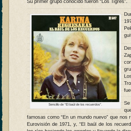
Su primer grupo conocido fueron “Los Tigres”.
Du
19
Pe
gui
De
Za
co
gr
Los
Tr
fue
Se
Sencillo de “El baúl de los recuerdos”.
qu
famosas como “En un mundo nuevo” que nos re
Eurovisión de 1971, y, “El baúl de los recue