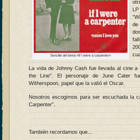
ot
LP
“Wi
de
do
fa
20
cu
Sencillo del tema «If I were a carpenter»
La vida de Johnny Cash fue llevada al cine a 
the Line”. El personaje de June Cater fu
Witherspoon, papel que la valió el Oscar.
Nosotros escogimos para ser escuchada la c
Carpenter”.
También recordamos que…