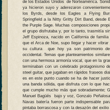
de los Estados Unidos de Norteamérica. Sonido
ya hicieron suyo y aderezaron conveniente
los Byrds, desde los Eagles a Flying Burr
Springfield a la Nitty Gritty Dirt Band, desd
the Purple Sage. Muchas composiciones propi
el grupo disfrutaba y, por lo tanto, trasmitía si
Jeff Espinoza, nacido en California de famili
que el Arca de Noe, supo llegar y hacer vibrar
su cultura que hoy ya son patrimonio d
occidental. Temas que planteamientos similares,
con una hermosa armonía vocal, que en la gra
terminaban con un celebrado protagonismo de l
steel guitar, que jugaban en rápidos fraseos di
es en este punto cuando se ha de hacer just
una banda sólida, que disfruta con lo que hac
que cumple mucho más que sobradamente; Ga
Manuel Bagüés bajo y voz, Gonzalo Peñalosa 
Navas batería fueron parte indispensable par
pintaba borrascosa y con la desazón del exilio 