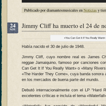
Publicado por diamantesmusicales en
Noticias
y tie
24
Jimmy Cliff ha muerto el 24 de 
NOV
«You Can Get It If You Really Want»
Había nacido el 30 de julio de 1948.
Jimmy Cliff, cuyo nombre real es James C
reggae Jamaiquino, famoso por canciones com
Can Get It If You Really Want» o «Many Rivers 
«The Harder They Come», cuya banda sonora ay
en los mercados de buena parte del mundo.
Debutó internacionalmente con el LP “Hard R
excelentes críticas e incluía el tema «Waterfall»