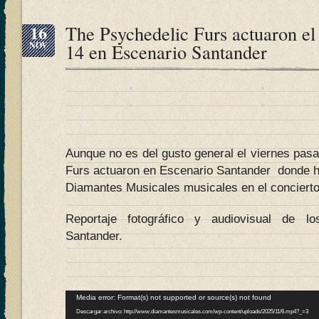
16
The Psychedelic Furs actuaron el
NOV
14 en Escenario Santander
Aunque no es del gusto general el viernes pas
Furs actuaron en Escenario Santander donde 
Diamantes Musicales musicales en el concierto
Reportaje fotográfico y audiovisual de l
Santander.
Reproductor
Media error: Format(s) not supported or source(s) not found
de
Descargar archivo: http://www.diamantesmusicales.com/wp-content/uploads/2025/11/6.mp4?_=3