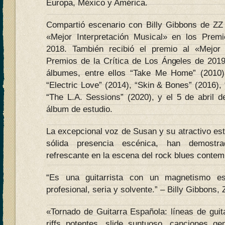
Europa, México y América.
Compartió escenario con Billy Gibbons de ZZ
«Mejor Interpretación Musical» en los Pre
2018. También recibió el premio al «Mejo
Premios de la Crítica de Los Ángeles de 201
álbumes, entre ellos “Take Me Home” (2010)
“Electric Love” (2014), “Skin & Bones” (2016),
“The L.A. Sessions” (2020), y el 5 de abril d
álbum de estudio.
La excepcional voz de Susan y su atractivo esti
sólida presencia escénica, han demostr
refrescante en la escena del rock blues conte
“Es una guitarrista con un magnetismo es
profesional, seria y solvente.” – Billy Gibbons, 
«Tornado de Guitarra Española: líneas de guit
riffs potentes, slide suntuoso, canciones ge