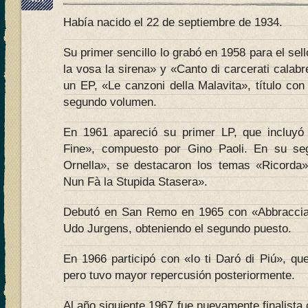
Había nacido el 22 de septiembre de 1934.
Su primer sencillo lo grabó en 1958 para el sel
la vosa la sirena» y «Canto di carcerati cala
un EP, «Le canzoni della Malavita», título con
segundo volumen.
En 1961 apareció su primer LP, que incluy
Fine», compuesto por Gino Paoli. En su se
Ornella», se destacaron los temas «Ricord
Nun Fà la Stupida Stasera».
Debutó en San Remo en 1965 con «Abbraccia
Udo Jurgens, obteniendo el segundo puesto.
En 1966 participó con «Io ti Daró di Piú», que 
pero tuvo mayor repercusión posteriormente.
Al año siguiente 1967 fue nuevamente finalista 