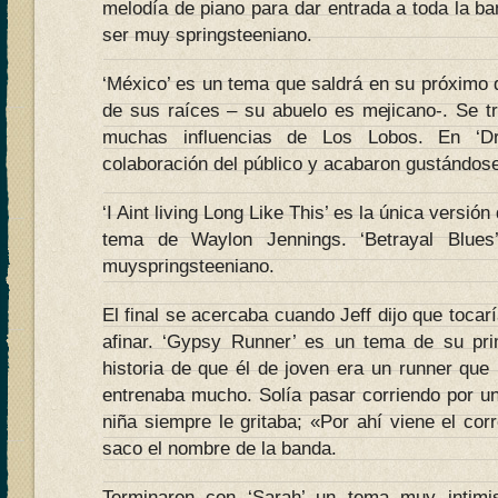
melodía de piano para dar entrada a toda la b
ser muy springsteeniano.
‘México’ es un tema que saldrá en su próximo d
de sus raíces – su abuelo es mejicano-. Se t
muchas influencias de Los Lobos. En ‘Dri
colaboración del público y acabaron gustándos
‘I Aint living Long Like This’ es la única versi
tema de Waylon Jennings. ‘Betrayal Blues
muyspringsteeniano.
El final se acercaba cuando Jeff dijo que toca
afinar. ‘Gypsy Runner’ es un tema de su pri
historia de que él de joven era un runner que
entrenaba mucho. Solía pasar corriendo por 
niña siempre le gritaba; «Por ahí viene el cor
saco el nombre de la banda.
Terminaron con ‘Sarah’ un tema muy intimi