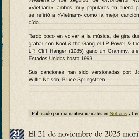
«Waterfall» fue seguido de «Wonderful Wo
«Vietnam», ambos muy populares en buena p
se refirió a «Vietnam» como la mejor canció
oído.
Tardó poco en volver a la música, de gira du
grabar con Kool & the Gang el LP Power & the 
LP, Cliff Hanger (1985) ganó un Grammy, sie
Estados Unidos hasta 1993.
Sus canciones han sido versionadas por: J
Willie Nelson, Bruce Springsteen.
Publicado por diamantesmusicales en
Noticias
y tie
21
El 21 de noviembre de 2025 morí
NOV