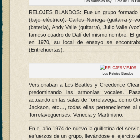
Los Vándalos hoy – Foto de Luis P
RELOJES BLANDOS: Fue un grupo formado po
(bajo eléctrico), Carlos Noriega (guitarra y 
(batería), Andy Valle (guitarra), Julio Valle (v
famoso cuadro de Dalí del mismo nombre. El g
en 1970, su local de ensayo se encontrab
(Entrehuertas).
Los Relojes Blandos
Versionaban a Los Beatles y Creedence Clear
predominando las armonías vocales. Pas
actuando en las salas de Torrelavega, como Or
Jackson, etc…, todas ellas pertenecientes al
Torrelaveguenses, Venecia y Martiniano.
En el año 1974 de nuevo la guillotina del servic
esfuerzos de un grupo, llevándose el ejército