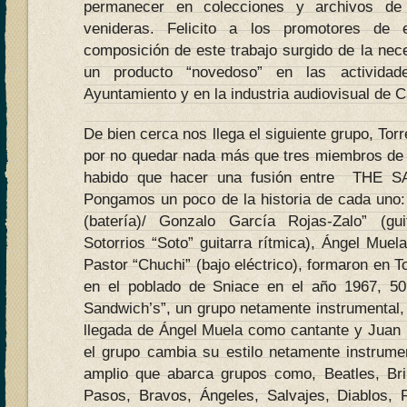
permanecer en colecciones y archivos de 
venideras. Felicito a los promotores de e
composición de este trabajo surgido de la nece
un producto “novedoso” en las actividade
Ayuntamiento y en la industria audiovisual de C
De bien cerca nos llega el siguiente grupo, Tor
por no quedar nada más que tres miembros de u
habido que hacer una fusión entre TH
Pongamos un poco de la historia de cada uno:
(batería)/ Gonzalo García Rojas-Zalo” (gui
Sotorrios “Soto” guitarra rítmica), Ángel Muela
Pastor “Chuchi” (bajo eléctrico), formaron en 
en el poblado de Sniace en el año 1967, 5
Sandwich’s”, un grupo netamente instrumental,
llegada de Ángel Muela como cantante y Juan M
el grupo cambia su estilo netamente instrume
amplio que abarca grupos como, Beatles, Bri
Pasos, Bravos, Ángeles, Salvajes, Diablos, 