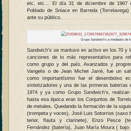
etc, etc… El día 31 de diciembre de 1967 e
Poblado de Sniace en Barreda (Torrelavega) 
ante su público.
Grupo Sandwich’s a mediados de l
Sandwich’s se mantuvo en activo en los 70 y l
canciones de lo más representativo para ref
como grupo y del país. Avanzados y progres
Vangelis o de Jean Michel Jarré, fue un sal
como importantísimo fue el desembolso ec
sintetizadores y una de las primeras baterías
1974 y ya como Grupo Sandwich’s, realizan
hasta esa época eran los Conjuntos de Torrela
de metales. Quedando la formación de la sigui
(trompeta y voces), José Luis Sotorrios (saxo 
tenor, flauta y clarinete), Enzo Pesce (t
Fernández (batería), Juan María Moura ( bajo 