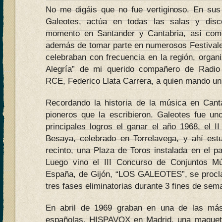
No me digáis que no fue vertiginoso. En sus
Galeotes, actúa en todas las salas y disc
momento en Santander y Cantabria, así como 
además de tomar parte en numerosos Festivale
celebraban con frecuencia en la región, organ
Alegría” de mi querido compañero de Radio 
RCE, Federico Llata Carrera, a quien mando un
Recordando la historia de la música en Cant
pioneros que la escribieron. Galeotes fue u
principales logros el ganar el año 1968, el I
Besaya, celebrado en Torrelavega, y ahí est
recinto, una Plaza de Toros instalada en el p
Luego vino el III Concurso de Conjuntos M
España, de Gijón, “LOS GALEOTES”, se procl
tres fases eliminatorias durante 3 fines de sem
En abril de 1969 graban en una de las más 
españolas, HISPAVOX en Madrid, una maqueta