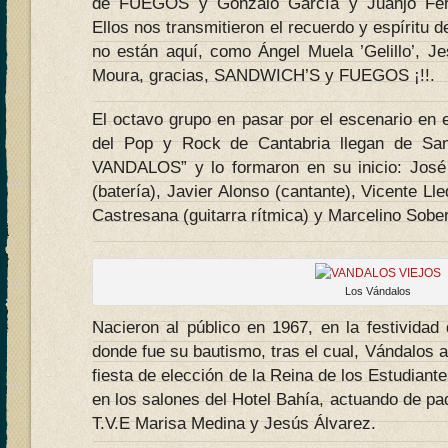
de FUEGOS y Gonzalo García y Juanjo Fe
Ellos nos transmitieron el recuerdo y espíritu 
no están aquí, como Ángel Muela ’Gelillo’, J
Moura, gracias, SANDWICH’S y FUEGOS ¡!!.
El octavo grupo en pasar por el escenario en 
del Pop y Rock de Cantabria llegan de Sa
VANDALOS” y lo formaron en su inicio: José 
(batería), Javier Alonso (cantante), Vicente Lle
Castresana (guitarra rítmica) y Marcelino Soberó
Los Vándalos
Nacieron al público en 1967, en la festividad 
donde fue su bautismo, tras el cual, Vándalos 
fiesta de elección de la Reina de los Estudiant
en los salones del Hotel Bahía, actuando de pa
T.V.E Marisa Medina y Jesús Álvarez.