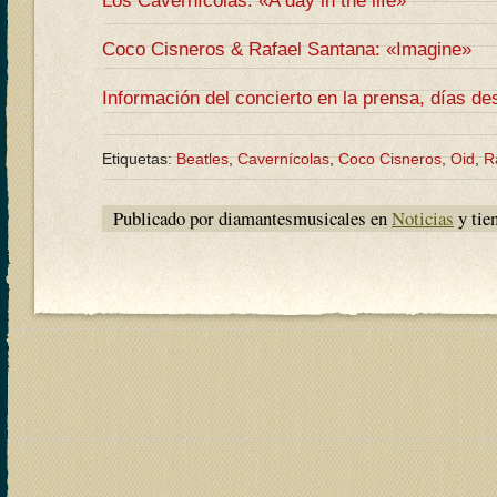
Los Cavernícolas: «A day in the life»
Coco Cisneros & Rafael Santana: «Imagine»
Información del concierto en la prensa, días d
Etiquetas:
Beatles
,
Cavernícolas
,
Coco Cisneros
,
Oid
,
R
Publicado por diamantesmusicales en
Noticias
y tie