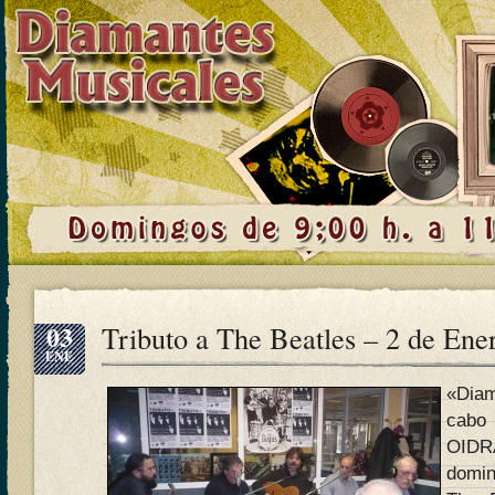
03
Tributo a The Beatles – 2 de Ene
ENE
«Diam
cab
OIDR
domin