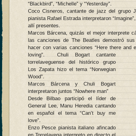
“Blackbird”, “Michelle” y “Yesterday”.
Coco Cisneros, cantante de jazz del grupo
pianista Rafael Estrada interpretaron “Imagine”
allí presentes.
Marcos Bárcena, quizás el mejor interprete cá
las canciones de The Beatles demostró sus
hacer con varias canciones “Here there and ev
loving”.
Chuli Bogart cantante
torrelaveguense del histórico grupo
Los Zapata hizo el tema “Norwegian
Wood”.
Marcos Bárcena y Chuli Bogart
interpretaron juntos “Nowhere man”
Desde Bilbao participó el líder de
General Lee, Manu Heredia cantando
en español el tema “Can’t buy me
love”.
Enzo Pesce pianista italiano afincado
en Torrelavega interpreto en directo el