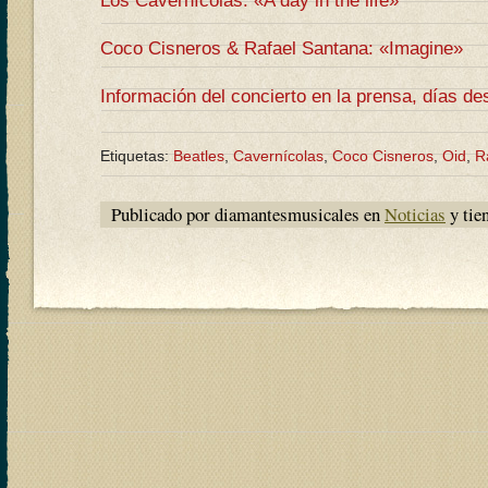
Los Cavernícolas: «A day in the life»
Coco Cisneros & Rafael Santana: «Imagine»
Información del concierto en la prensa, días d
Etiquetas:
Beatles
,
Cavernícolas
,
Coco Cisneros
,
Oid
,
R
Publicado por diamantesmusicales en
Noticias
y tie