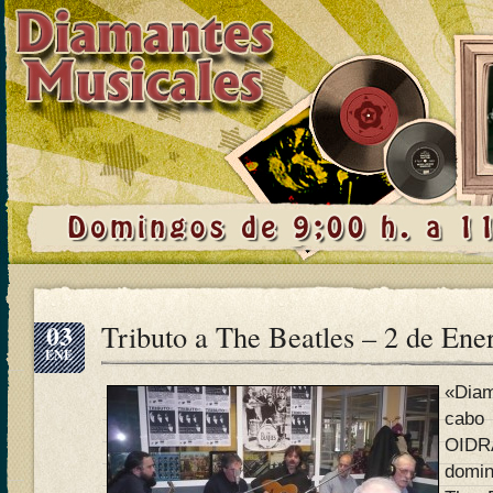
03
Tributo a The Beatles – 2 de Ene
ENE
«Diam
cab
OIDR
domin