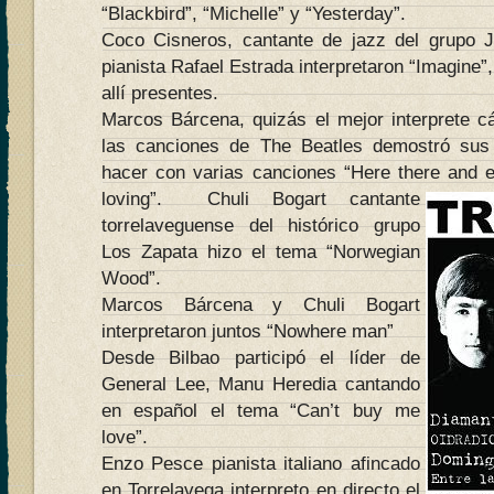
“Blackbird”, “Michelle” y “Yesterday”.
Coco Cisneros, cantante de jazz del grupo
pianista Rafael Estrada interpretaron “Imagine”
allí presentes.
Marcos Bárcena, quizás el mejor interprete cá
las canciones de The Beatles demostró sus
hacer con varias canciones “Here there and ev
loving”.
Chuli Bogart cantante
torrelaveguense del histórico grupo
Los Zapata hizo el tema “Norwegian
Wood”.
Marcos Bárcena y Chuli Bogart
interpretaron juntos “Nowhere man”
Desde Bilbao participó el líder de
General Lee, Manu Heredia cantando
en español el tema “Can’t buy me
love”.
Enzo Pesce pianista italiano afincado
en Torrelavega interpreto en directo el