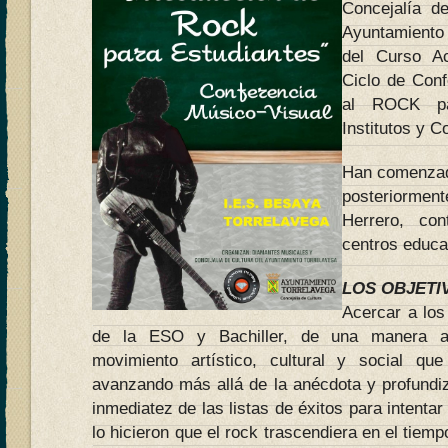
Concejalía d
Ayuntamiento
del Curso A
Ciclo de Conf
al ROCK pa
Institutos y C
Han comenzado
posteriormen
Herrero, co
centros educa
LOS OBJETI
Acercar a los
de la ESO y Bachiller, de una manera am
movimiento artístico, cultural y social q
avanzando más allá de la anécdota y profundiza
inmediatez de las listas de éxitos para intenta
lo hicieron que el rock trascendiera en el tiemp