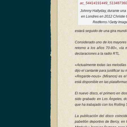
Johnny Hallyday, durante una
en Londres en 2012 Christie 
Redferns / Getty Imag
estará seguido de una gira mundi
Considerado uno de los mayores 
retorno a los años 70-80», «la m
declaraciones a la radio RTL.
«Actualmente todas las melodías 
dijo el cantante para justificar su
«Regarde-nous» (Míranos) es el 
está disponible en las plataformas
El nuevo disco, el primero en do
sido grabado en Los Ángeles, d
que ha trabajado con los Rolling
La publicación del disco coinci
pabellón deportivo de Bercy, en 