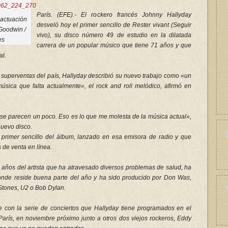
París. (EFE).- El rockero francés Johnny Hallyday
 actuación
desveló hoy el primer sencillo de Rester vivant (Seguir
Goodwin /
vivo), su disco número 49 de estudio en la dilatada
es
carrera de un popular músico que tiene 71 años y que
al.
superventas del país, Hallyday describió su nuevo trabajo como «un
úsica que falta actualmente», el rock and roll melódico, afirmó en
se parecen un poco. Eso es lo que me molesta de la música actual»,
 nuevo disco.
primer sencillo del álbum, lanzado en esa emisora de radio y que
 de venta en línea.
s años del artista que ha atravesado diversos problemas de salud, ha
onde reside buena parte del año y ha sido producido por Don Was,
 Stones, U2 o Bob Dylan.
de con la serie de conciertos que Hallyday tiene programados en el
París, en noviembre próximo junto a otros dos viejos rockeros, Eddy